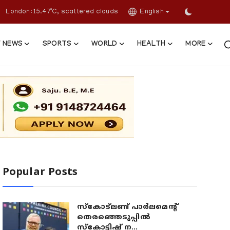
London: 15.47°C, scattered clouds
English
 NEWS
SPORTS
WORLD
HEALTH
MORE
Popular Posts
സ്കോട്ലണ്ട് പാർലമെന്റ്
തെരഞ്ഞെടുപ്പിൽ
സ്കോട്ടിഷ് ന...