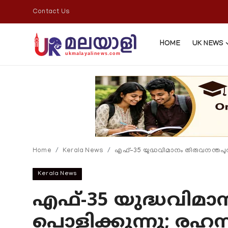
Contact Us
HOME
UK NEWS
Home
Contact Us
UK News
Home
Kerala News
എഫ്-35 യുദ്ധവിമാനം തിരുവനന്തപുരത
Europe News
Kerala News
National
എഫ്-35 യുദ്ധവിമാ
Kerala News
പൊളിക്കുന്നു; രഹസ്