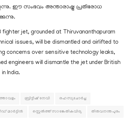
ത്തുന്നു. ഈ സംഭവം അന്താരാഷ്ട്ര പ്രതിരോധ
ുന്നു.
B fighter jet, grounded at Thiruvananthapuram
nical issues, will be dismantled and airlifted to
ng concerns over sensitive technology leaks,
d engineers will dismantle the jet under British
n India.
ത്താവളം
ബ്രിട്ടീഷ് നേവി
രഹസ്യചോര്‍ച്ച
 മാര്‍ട്ടിന്‍
സ്റ്റെല്‍ത്ത് സാങ്കേതികവിദ്യ
തിരുവനന്തപുരം