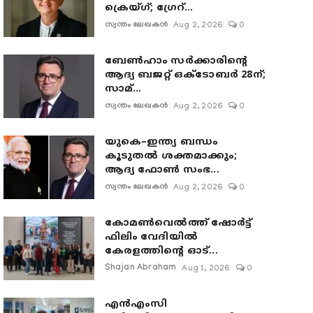
ക്രെയ്ഗ്; ഗ്രേറ്...
സ്വന്തം ലേഖകൻ
Aug 2, 2026
0
ബേൺഹാം സർക്കാരിന്റെ
ആദ്യ ബജറ്റ് ഒക്ടോബർ 28ന്;
സാമ്...
സ്വന്തം ലേഖകൻ
Aug 2, 2026
0
യുകെ–ഇന്ത്യ ബന്ധം
കൂടുതൽ ശക്തമാക്കും;
ആദ്യ ഫോൺ സംഭ...
സ്വന്തം ലേഖകൻ
Aug 2, 2026
0
കോമൺവെൽത്ത് ഷോർട്ട്
ഫിലിം വേദിയിൽ
കേരളത്തിന്റെ ഓട്...
Shajan Abraham
Aug 1, 2026
0
എൻഎംസി