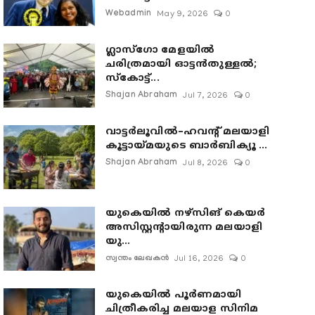
Webadmin
May 9, 2026
0
ഗ്ലാസ്‌ഗോ മേളയിൽ
ചരിത്രമായി ഓട്ടൻതുള്ളൽ;
സ്‌കോട്ട്...
Shajan Abraham
Jul 7, 2026
0
വാട്ടർലൂവിൽ–ഹവന്റ് മലയാളി
കൂട്ടായ്മയുടെ ബാർബിക്യൂ ...
Shajan Abraham
Jul 8, 2026
0
യുകെയിൽ നഴ്സിങ് കെയർ
അസിസ്റ്റന്റായിരുന്ന മലയാളി
യു...
സ്വന്തം ലേഖകൻ
Jul 16, 2026
0
യുകെയിൽ പൂർണമായി
ചിത്രീകരിച്ച മലയാള സിനിമ