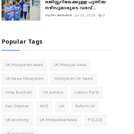
രജിസ്റ്ററിലേക്കുള്ള പുതിയ
നഴ്‌സുമാരുടെ വരവ്...
സ്വന്തം ലേഖകൻ
Jul 30, 2026
0
Popular Tags
UK Malayalam news
UK Malayali news
UK News Malayalam
Malayalam UK News
Andy Burnham
UK politics
Labour Party
Keir Starmer
NHS
UK
Reform UK
UK economy
UK Malayalee News
POLICE