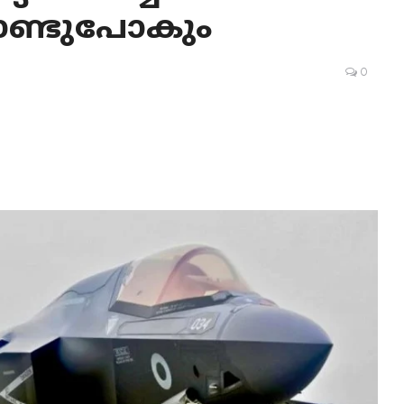
ൊണ്ടുപോകും
0