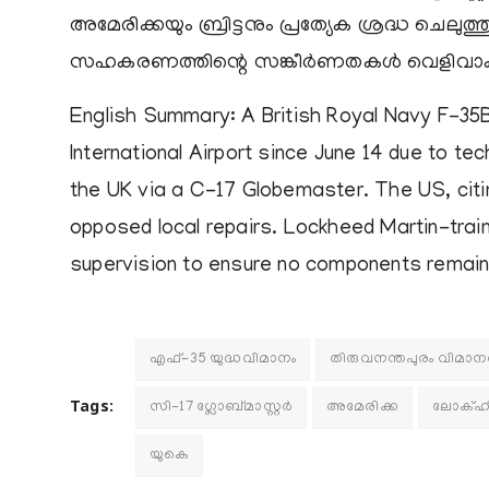
അമേരിക്കയും ബ്രിട്ടനും പ്രത്യേക ശ്രദ്ധ ചെലു
സഹകരണത്തിന്റെ സങ്കീര്‍ണതകള്‍ വെളിവാക്ക
English Summary
: A British Royal Navy F-35
International Airport since June 14 due to tech
the UK via a C-17 Globemaster. The US, citi
opposed local repairs. Lockheed Martin-traine
supervision to ensure no components remain i
എഫ്-35 യുദ്ധവിമാനം
തിരുവനന്തപുരം വിമാന
Tags:
സി-17 ഗ്ലോബ്മാസ്റ്റര്‍
അമേരിക്ക
ലോക്ഹീഡ്
യുകെ