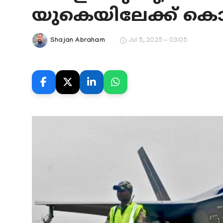
Gulf News
യുകെയിലേക്ക് ക
Sports
Jul 5, 2025 - 03:05
Shajan Abraham
World
Health
Entertainment
Street of Thoughts
Videos
English