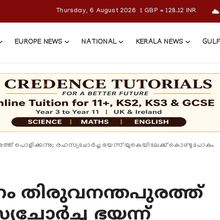
Thursday, 6 August 2026
1 GBP = 128.12 INR
EUROPE NEWS
NATIONAL
KERALA NEWS
GULF
്ത് പൊളിക്കുന്നു; രഹസ്യചോര്‍ച്ച ഭയന്ന് യുകെയിലേക്ക് കൊണ്ടുപോകും
നം തിരുവനന്തപുരത്ത്
യചോര്‍ച്ച ഭയന്ന്