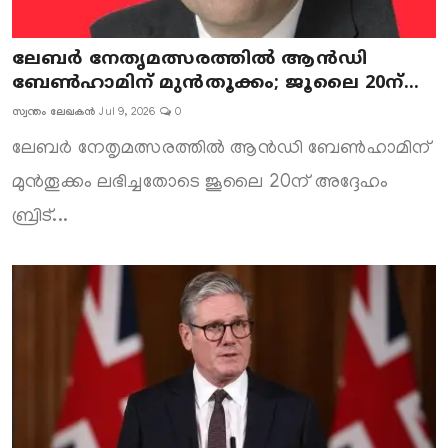
ലേബർ നേതൃമത്സരത്തിൽ ആൻഡി
ബേൺഹാമിന് മുൻതൂക്കം; ജൂലൈ 20ന്...
സ്വന്തം ലേഖകൻ
Jul 9, 2026
0
ലേബർ നേതൃമത്സരത്തിൽ ആൻഡി ബേൺഹാമിന്
മുൻതൂക്കം ലഭിച്ചതോടെ ജൂലൈ 20ന് അദ്ദേഹം
ബ്രിട്...