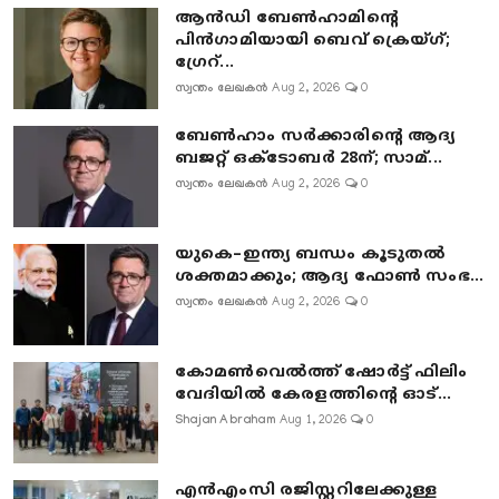
ആൻഡി ബേൺഹാമിന്റെ
പിൻഗാമിയായി ബെവ് ക്രെയ്ഗ്;
ഗ്രേറ്...
സ്വന്തം ലേഖകൻ
Aug 2, 2026
0
ബേൺഹാം സർക്കാരിന്റെ ആദ്യ
ബജറ്റ് ഒക്ടോബർ 28ന്; സാമ്...
സ്വന്തം ലേഖകൻ
Aug 2, 2026
0
യുകെ–ഇന്ത്യ ബന്ധം കൂടുതൽ
ശക്തമാക്കും; ആദ്യ ഫോൺ സംഭ...
സ്വന്തം ലേഖകൻ
Aug 2, 2026
0
കോമൺവെൽത്ത് ഷോർട്ട് ഫിലിം
വേദിയിൽ കേരളത്തിന്റെ ഓട്...
Shajan Abraham
Aug 1, 2026
0
എൻഎംസി രജിസ്റ്ററിലേക്കുള്ള