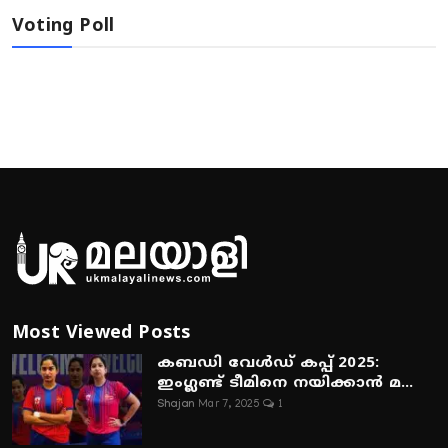
Voting Poll
Most Viewed Posts
കബഡി വേൾഡ് കപ്പ് 2025:
ഇംഗ്ലണ്ട് ടീമിനെ നയിക്കാൻ മ...
Shajan
Mar 7, 2025
1