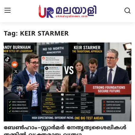
Tag: KEIR STARMER
Home
Contact Us
UK News
Europe News
National
Kerala News
ബേൺഹാം–സ്റ്റാർമർ നേതൃത്വശൈലികൾ