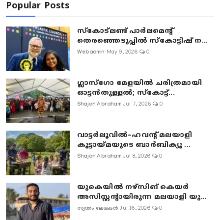
Popular Posts
സ്കോട്ലണ്ട് പാർലമെന്റ്
തെരഞ്ഞെടുപ്പിൽ സ്കോട്ടിഷ് ന...
Webadmin
May 9, 2026
0
ഗ്ലാസ്‌ഗോ മേളയിൽ ചരിത്രമായി
ഓട്ടൻതുള്ളൽ; സ്‌കോട്ട്...
Shajan Abraham
Jul 7, 2026
0
വാട്ടർലൂവിൽ–ഹവന്റ് മലയാളി
കൂട്ടായ്മയുടെ ബാർബിക്യൂ ...
Shajan Abraham
Jul 8, 2026
0
യുകെയിൽ നഴ്സിങ് കെയർ
അസിസ്റ്റന്റായിരുന്ന മലയാളി യു...
സ്വന്തം ലേഖകൻ
Jul 16, 2026
0