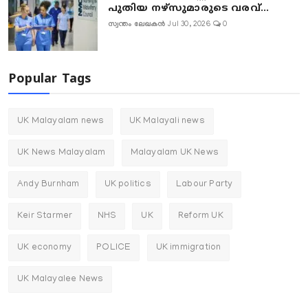
പുതിയ നഴ്‌സുമാരുടെ വരവ്...
സ്വന്തം ലേഖകൻ
Jul 30, 2026
0
Popular Tags
UK Malayalam news
UK Malayali news
UK News Malayalam
Malayalam UK News
Andy Burnham
UK politics
Labour Party
Keir Starmer
NHS
UK
Reform UK
UK economy
POLICE
UK immigration
UK Malayalee News