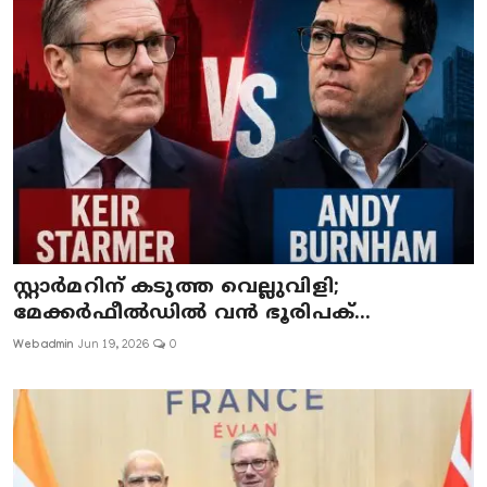
സ്റ്റാർമറിന് കടുത്ത വെല്ലുവിളി;
മേക്കർഫീൽഡിൽ വൻ ഭൂരിപക്...
Webadmin
Jun 19, 2026
0