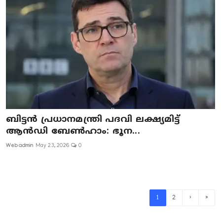
ബിട്ടൻ പ്രധാനമന്ത്രി പദവി ലക്ഷ്യമിട്ട്
ആൻഡി ബേൺഹാം: ഭൂന...
Webadmin
May 23, 2026
0
1
2
›
»