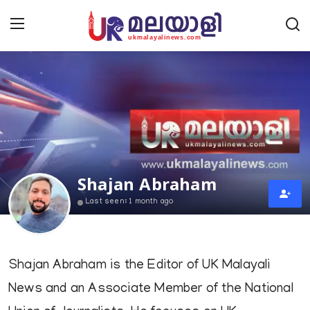
Home
Contact Us
Shajan Abraham
UK News
Last seen: 1 month ago
Europe News
National
Shajan Abraham is the Editor of UK Malayali
Kerala News
News and an Associate Member of the National