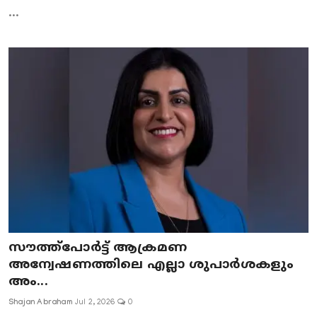
...
സൗത്ത്‌പോർട്ട് ആക്രമണ
അന്വേഷണത്തിലെ എല്ലാ ശുപാർശകളും
അം...
Shajan Abraham
Jul 2, 2026
0