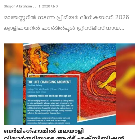
Shajan Abraham
Jul 1, 2026
0
മാഞ്ചസ്റ്ററിൽ നടന്ന പ്രീമിയർ ലീഗ് കബഡി 2026
ക്വാളിഫയറിൽ ഹാർടിൽപൂൾ ഗ്രിസ്‌ലീസിനായ...
ബർമിംഗ്ഹാമിൽ മലയാളി
വിദ്യാർത്ഥിയുടെ ആർട്ട് എക്സിബിഷൻ