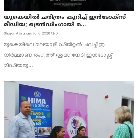
യുകെയിൽ ചരിത്രം കുറിച്ച് ഇൻടോക്സ്
മീഡിയ; ട്രെൻഡിംഗായി മ...
Shajan Abraham
Jul 6, 2026
0
യുകെയിലെ മലയാളി ഡിജിറ്റൽ ചലച്ചിത്ര
നിർമ്മാണ രംഗത്ത് ശ്രദ്ധ നേടി ഇൻടോക്സ്
മീഡിയയു...