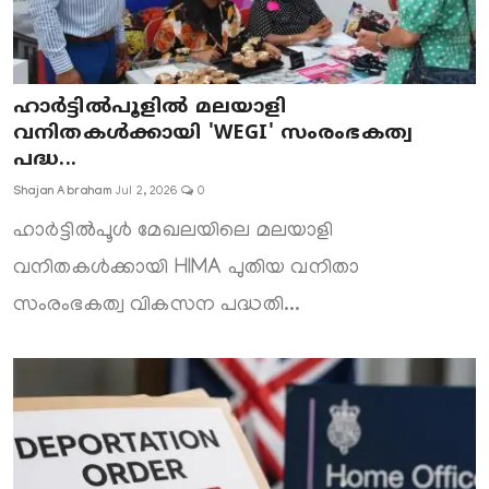
ഹാർട്ടിൽപൂളിൽ മലയാളി
വനിതകൾക്കായി 'WEGI' സംരംഭകത്വ
പദ്ധ...
Shajan Abraham
Jul 2, 2026
0
ഹാർട്ടിൽപൂൾ മേഖലയിലെ മലയാളി
വനിതകൾക്കായി HIMA പുതിയ വനിതാ
സംരംഭകത്വ വികസന പദ്ധതി...