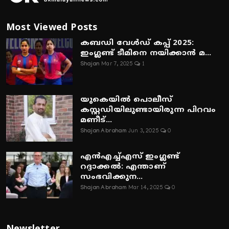
Most Viewed Posts
കബഡി വേൾഡ് കപ്പ് 2025:
ഇംഗ്ലണ്ട് ടീമിനെ നയിക്കാൻ മ...
Shajan
Mar 7, 2025
1
യുകെയിൽ പൊലീസ്
കസ്റ്റഡിയിലുണ്ടായിരുന്ന പിറവം
മണീട്...
Shajan Abraham
Jun 3, 2025
0
എൻഎച്ച്എസ് ഇംഗ്ലണ്ട്
റദ്ദാക്കൽ: എന്താണ്
സംഭവിക്കുന...
Shajan Abraham
Mar 14, 2025
0