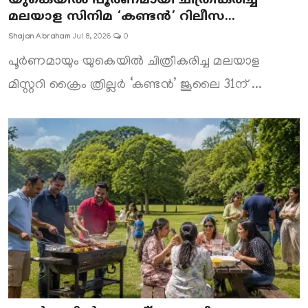
യുകെയിൽ പൂർണമായി ചിത്രീകരിച്ച
മലയാള സിനിമ ‘കണ്ടൻ’ റിലീസ...
Shajan Abraham
Jul 8, 2026
0
പൂർണമായും യുകെയിൽ ചിത്രീകരിച്ച മലയാള
മിസ്റ്ററി ക്രൈം ത്രില്ലർ ‘കണ്ടൻ’ ജൂലൈ 31ന് ...