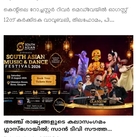
കെന്റിലെ റോച്ചസ്റ്റർ റിവർ മെഡ്‍വേയിൽ ഓഗസ്റ്റ്
12ന് കർക്കിടക വാവുബലി, തിലഹോമം, പി...
അഞ്ച് രാജ്യങ്ങളുടെ കലാസംഗമം
ഗ്ലാസ്ഗോയിൽ; സാൻ ടിവി സൗത്ത...