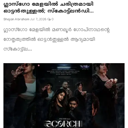
ഗ്ലാസ്‌ഗോ മേളയിൽ ചരിത്രമായി
ഓട്ടൻതുള്ളൽ; സ്‌കോട്ട്‌ലൻഡി...
Shajan Abraham
Jul 7, 2026
0
ഗ്ലാസ്‌ഗോ മേളയിൽ മണലൂർ ഗോപിനാഥന്റെ
നേതൃത്വത്തിൽ ഓട്ടൻതുള്ളൽ ആദ്യമായി
സ്‌കോട്ട്‌ല...