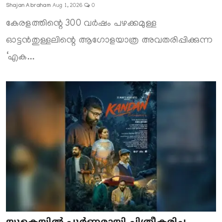
Shajan Abraham
Aug 1, 2026
0
കേരളത്തിന്റെ 300 വർഷം പഴക്കമുള്ള
ഓട്ടൻതുള്ളലിന്റെ ആഗോളയാത്ര അവതരിപ്പിക്കുന്ന
‘എക...