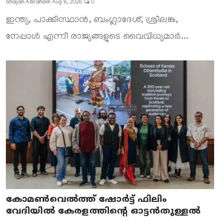
Shajan Abraham
Aug 6, 2026
0
ഇന്ത്യ, പാക്കിസ്ഥാൻ, ബംഗ്ലാദേശ്, ശ്രീലങ്ക,
നേപ്പാൾ എന്നീ രാജ്യങ്ങളുടെ വൈവിധ്യമാർ...
കോമൺവെൽത്ത് ഷോർട്ട് ഫിലിം
വേദിയിൽ കേരളത്തിന്റെ ഓട്ടൻതുള്ളൽ