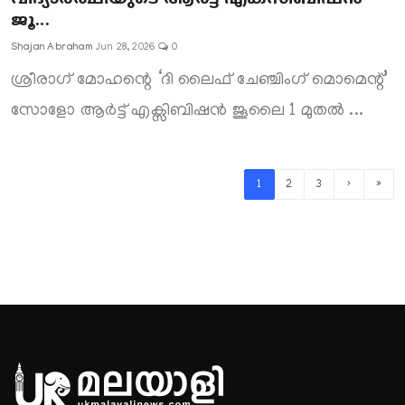
ജൂ...
Shajan Abraham
Jun 28, 2026
0
ശ്രീരാഗ് മോഹന്റെ ‘ദി ലൈഫ് ചേഞ്ചിംഗ് മൊമെന്റ്’
സോളോ ആർട്ട് എക്സിബിഷൻ ജൂലൈ 1 മുതൽ ...
1
2
3
›
»