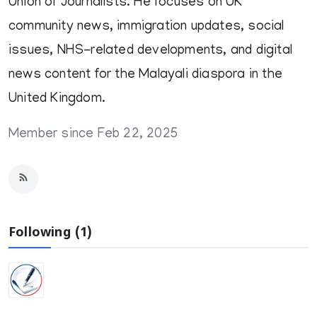
Union of Journalists. He focuses on UK
Gulf News
community news, immigration updates, social
Sports
issues, NHS-related developments, and digital
World
news content for the Malayali diaspora in the
United Kingdom.
Health
Member since Feb 22, 2025
Entertainment
Street of Thoughts
Videos
Following (1)
English