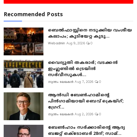
Recommended Posts
ബെൽഫാസ്റ്റിനെ നടുക്കിയ വംശീയ
കലാപം; കുടിയേറ്റ കുടു...
Webadmin
Aug 9, 2026
0
വൈദ്യുതി തകരാർ; വടക്കൻ
ഇംഗ്ലണ്ടിൽ ട്രെയിൻ
സർവീസുകൾ...
സ്വന്തം ലേഖകൻ
Aug 7, 2026
0
ആൻഡി ബേൺഹാമിന്റെ
പിൻഗാമിയായി ബെവ് ക്രെയ്ഗ്;
ഗ്രേറ്...
സ്വന്തം ലേഖകൻ
Aug 2, 2026
0
ബേൺഹാം സർക്കാരിന്റെ ആദ്യ
ബജറ്റ് ഒക്ടോബർ 28ന്; സാമ്...