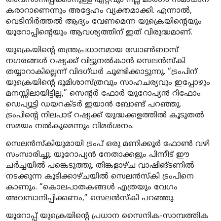
അവസാനിപ്പിക്കാനുള്ള ഏറ്റവും നല്ല മാർഗം സമാധാന
കരാറാണെന്നും അദ്ദേഹം വ്യക്തമാക്കി. എന്നാൽ,
വെടിനിർത്തൽ ആദ്യം വേണമെന്ന യുക്രെയിന്റെയും
യൂറോപ്പിന്റെയും ആവശ്യത്തിന് ഇത് വിരുദ്ധമാണ്.
യുക്രെയിന്റെ തന്ത്രപ്രധാനമായ ഡോൺബാസ്
നഗരങ്ങൾ റഷ്യക്ക് വിട്ടുനൽകാൻ സെലൻസ്കി
തയ്യാറാകില്ലെന്ന് വിദഗ്ധർ ചൂണ്ടിക്കാട്ടുന്നു. “ട്രംപിന്
യുക്രെയിന്റെ ഭൂമിശാസ്ത്രവും സാഹചര്യവും ഇപ്പോഴും
മനസ്സിലായിട്ടില്ല,” സെന്റർ ഫോർ യൂറോപ്യൻ റിഫോം
ഡെപ്യൂട്ടി ഡയറക്ടർ ഇയാൻ ബോണ്ട് പറഞ്ഞു.
ട്രംപിന്റെ നിലപാട് റഷ്യക്ക് യുദ്ധക്കളത്തിൽ കൂടുതൽ
സമയം നൽകുമെന്നും വിമർശനം.
സെലൻസ്കിയുമായി ട്രംപ് ഒരു മണിക്കൂർ ഫോൺ വഴി
സംസാരിച്ചു. യൂറോപ്യൻ നേതാക്കളും പിന്നീട് ഈ
ചർച്ചയിൽ പങ്കെടുത്തു. തിങ്കളാഴ്ച വാഷിങ്ടണിൽ
നടക്കുന്ന കൂടിക്കാഴ്ചയിൽ സെലൻസ്കി ട്രംപിനെ
കാണും. “കൊലപാതകങ്ങൾ എത്രയും വേഗം
അവസാനിപ്പിക്കണം,” സെലൻസ്കി പറഞ്ഞു.
യൂറോപ്പ് യുക്രെയിന്റെ പ്രധാന സൈനിക-സാമ്പത്തിക