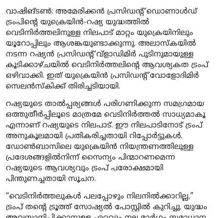
വാഷിങ്ടൺ: അമേരിക്കൻ പ്രസിഡന്റ് ഡൊണാൾഡ്
ട്രംപിന്റെ യുക്രെയിൻ-റഷ്യ യുദ്ധത്തിൽ
വെടിനിർത്തലിനുള്ള നിലപാട് മാറ്റം യുക്രെയിനിലും
യൂറോപ്പിലും ആശങ്കയുണ്ടാക്കുന്നു. അലാസ്കയിൽ
നടന്ന റഷ്യൻ പ്രസിഡന്റ് വ്‌ളാഡിമിർ പുടിനുമായുള്ള
കൂടിക്കാഴ്ചയിൽ വെടിനിർത്തലിന്റെ ആവശ്യകത ട്രംപ്
ഒഴിവാക്കി. ഇത് യുക്രെയിൻ പ്രസിഡന്റ് വോളോദിമിർ
സെലൻസ്കിക്ക് തിരിച്ചടിയായി.
റഷ്യയുടെ താൽപ്പര്യങ്ങൾ പരിഗണിക്കുന്ന സമഗ്രമായ
ഒത്തുതീർപ്പിലൂടെ മാത്രമേ വെടിനിർത്തൽ സാധ്യമാകൂ
എന്നാണ് റഷ്യയുടെ നിലപാട്. ഈ നിലപാടിനോട് ട്രംപ്
അനുകൂലമായി പ്രതികരിച്ചതായി റിപ്പോർട്ടുകൾ.
ഡോൺബാസിലെ യുക്രെയിൻ നിയന്ത്രണത്തിലുള്ള
പ്രദേശങ്ങളിൽനിന്ന് സൈന്യം പിന്മാറണമെന്ന
റഷ്യയുടെ ആവശ്യവും ട്രംപ് പരോക്ഷമായി
പിന്തുണച്ചതായി സൂചന.
“വെടിനിർത്തലുകൾ പലപ്പോഴും നിലനിൽക്കാറില്ല,”
ട്രംപ് തന്റെ ട്രൂത്ത് സോഷ്യൽ പോസ്റ്റിൽ കുറിച്ചു. യുദ്ധം