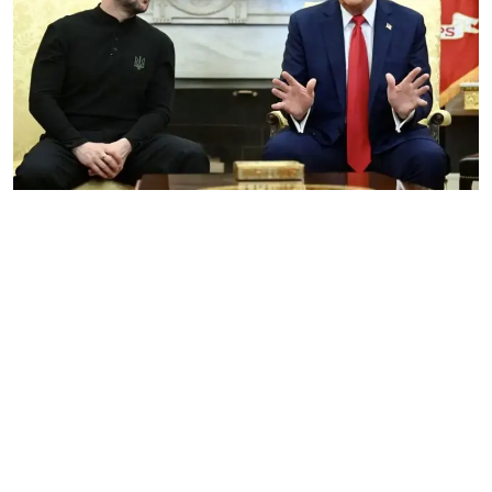
Gulf News
Sports
World
Health
Entertainment
Street of Thoughts
Videos
English