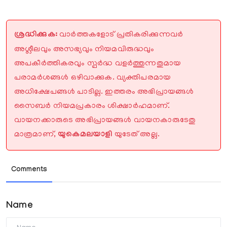
ശ്രദ്ധിക്കുക:
വാർത്തകളോട് പ്രതികരിക്കുന്നവർ
അശ്ലീലവും അസഭ്യവും നിയമവിരുദ്ധവും
അപകീർത്തികരവും സ്പർദ്ധ വളർത്തുന്നതുമായ
പരാമർശങ്ങൾ ഒഴിവാക്കുക. വ്യക്തിപരമായ
അധിക്ഷേപങ്ങൾ പാടില്ല. ഇത്തരം അഭിപ്രായങ്ങൾ
സൈബർ നിയമപ്രകാരം ശിക്ഷാർഹമാണ്.
വായനക്കാരുടെ അഭിപ്രായങ്ങൾ വായനകാരുടേതു
മാത്രമാണ്,
യുകെമലയാളി
യുടേത് അല്ല.
Comments
Name