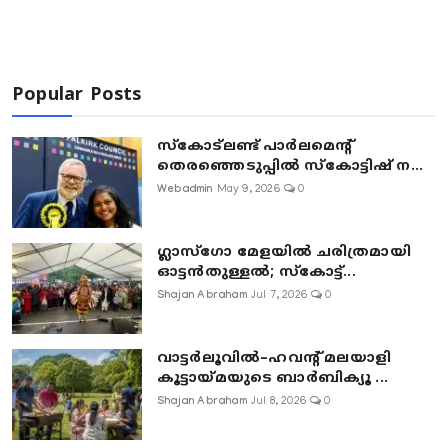
Popular Posts
സ്കോട്ലണ്ട് പാർലമെന്റ്
തെരഞ്ഞെടുപ്പിൽ സ്കോട്ടിഷ് ന...
Webadmin
May 9, 2026
0
ഗ്ലാസ്‌ഗോ മേളയിൽ ചരിത്രമായി
ഓട്ടൻതുള്ളൽ; സ്‌കോട്ട്...
Shajan Abraham
Jul 7, 2026
0
വാട്ടർലൂവിൽ–ഹവന്റ് മലയാളി
കൂട്ടായ്മയുടെ ബാർബിക്യൂ ...
Shajan Abraham
Jul 8, 2026
0