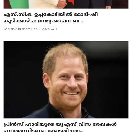
എസ്.സി.ഒ. ഉച്ചകോടിയിൽ മോദി-ഷീ
കൂടിക്കാഴ്ച: ഇന്ത്യ-ചൈന ബ...
Shajan Abraham
Sep 2, 2025
0
പ്രിൻസ് ഹാരിയുടെ യുഎസ് വിസ രേഖകൾ
പുറത്തുവിടണം: കോടതി ഉത...