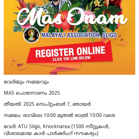
വേദിയും സമയവും
MAS പൊന്നോണം 2025
തീയതി
: 2025 സെപ്റ്റംബർ 7, ഞായർ
സമയം
: രാവിലെ 10:00 മുതൽ രാത്രി 10:00 വരെ
വേദി
: ATU Sligo, Knocknarea (1500 സീറ്റുകൾ,
വിശാലമായ കാർ പാർക്കിംഗ് സൗകര്യം)