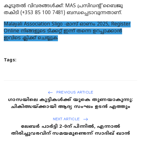
കൂടുതൽ വിവരങ്ങൾക്ക്
: MAS പ്രസിഡന്റ് ബൈജു
തകിടി (+353 85 100 7481) ബന്ധപ്പെടാവുന്നതാണ്.
Malayali Association Sligo -മാസ് ഓണം 2025, Register
Online നിങ്ങളുടെ ടിക്കറ്റ്‌ ഇന്ന് തന്നെ ഉറപ്പാക്കാൻ
ഇവിടെ ക്ലിക്ക് ചെയ്യുക
Tags:
PREVIOUS ARTICLE
ഗാസയിലെ കുട്ടികൾക്ക് യുകെ തുണയാകുന്നു:
ചികിത്സയ്ക്കായി ആദ്യ സംഘം ഉടൻ എത്തും
NEXT ARTICLE
ലേബർ പാർട്ടി 2-0ന് പിന്നിൽ, എന്നാൽ
തിരിച്ചുവരവിന് സമയമുണ്ടെന്ന് സാദിഖ് ഖാൻ