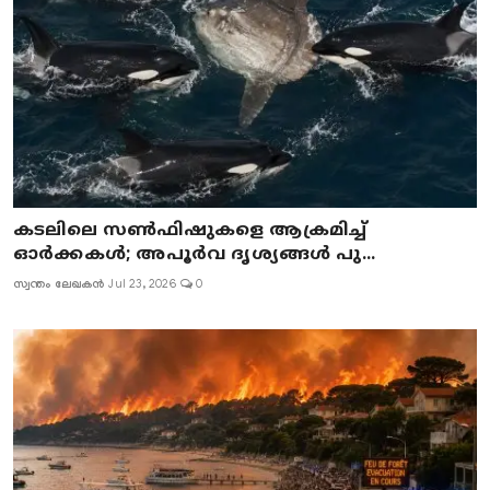
കടലിലെ സൺഫിഷുകളെ ആക്രമിച്ച്
ഓർക്കകൾ; അപൂർവ ദൃശ്യങ്ങൾ പു...
സ്വന്തം ലേഖകൻ
Jul 23, 2026
0