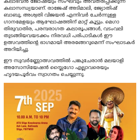
കലാഭവൻ ജോഷിയും സംഘവും അവതരിപ്പിക്കുന്ന
കലാസന്ധ്യയാണ്. രാജേഷ് അടിമാലി, ജ്യോതിഷ്
ബാബു, അശ്വതി വിജയൻ എന്നിവർ ചേർന്നുള്ള
ഗാനമേളയും ആഘോഷത്തിന് മാറ്റ് കൂട്ടും. മെഗാ
തിരുവാതിര, പരമ്പരാഗത കലാരൂപങ്ങൾ, വടംവലി
തുടങ്ങിയവയടക്കം നിരവധി പരിപാടികൾ ഈ
ഉത്സവത്തിന്റെ ഭാഗമായി അരങ്ങേറുമെന്ന് സംഘാടകർ
അറിയിച്ചു.
ഈ സുവർണ്ണോത്സവത്തിൽ പങ്കുചേരാൻ മലയാളി
അസോസിയേഷൻ സ്ലൈഗോ എല്ലാവരെയും
ഹൃദയപൂർവം സ്വാഗതം ചെയ്യുന്നു.