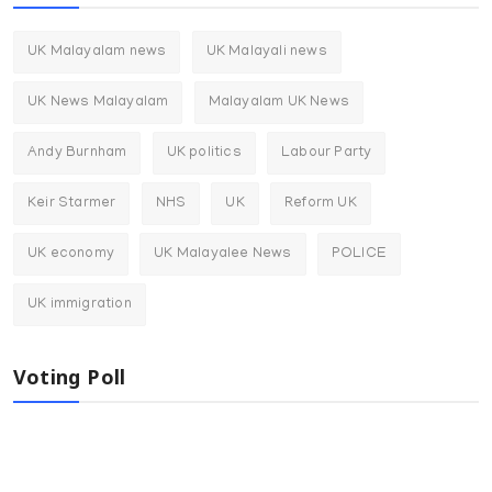
UK Malayalam news
UK Malayali news
UK News Malayalam
Malayalam UK News
Andy Burnham
UK politics
Labour Party
Keir Starmer
NHS
UK
Reform UK
UK economy
UK Malayalee News
POLICE
UK immigration
Voting Poll