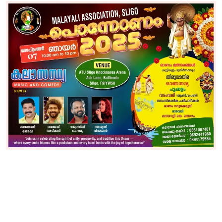
Gulf News
Sports
World
Health
Entertainment
Street of Thoughts
Videos
English