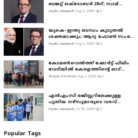
ബജറ്റ് ഒക്ടോബർ 28ന്; സാമ്...
സ്വന്തം ലേഖകൻ
Aug 2, 2026
0
യുകെ–ഇന്ത്യ ബന്ധം കൂടുതൽ
ശക്തമാക്കും; ആദ്യ ഫോൺ സംഭ...
സ്വന്തം ലേഖകൻ
Aug 2, 2026
0
കോമൺവെൽത്ത് ഷോർട്ട് ഫിലിം
വേദിയിൽ കേരളത്തിന്റെ ഓട്...
Shajan Abraham
Aug 1, 2026
0
എൻഎംസി രജിസ്റ്ററിലേക്കുള്ള
പുതിയ നഴ്‌സുമാരുടെ വരവ്...
സ്വന്തം ലേഖകൻ
Jul 30, 2026
0
Popular Tags