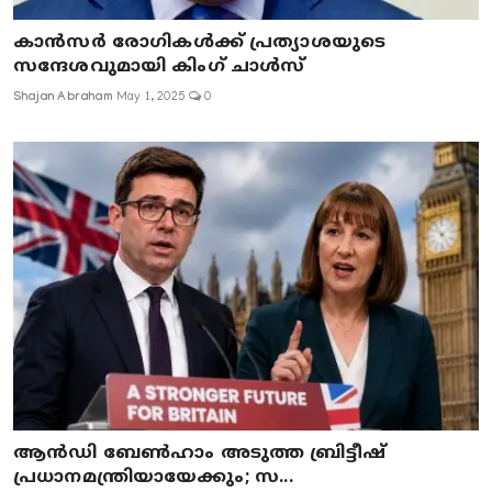
കാൻസർ രോഗികൾക്ക് പ്രത്യാശയുടെ
സന്ദേശവുമായി കിംഗ് ചാൾസ്
Shajan Abraham
May 1, 2025
0
ആൻഡി ബേൺഹാം അടുത്ത ബ്രിട്ടീഷ്
പ്രധാനമന്ത്രിയായേക്കും; സ...