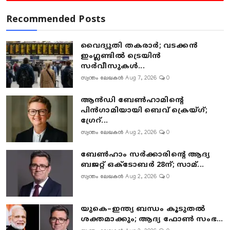
Recommended Posts
വൈദ്യുതി തകരാർ; വടക്കൻ
ഇംഗ്ലണ്ടിൽ ട്രെയിൻ
സർവീസുകൾ...
സ്വന്തം ലേഖകൻ
Aug 7, 2026
0
ആൻഡി ബേൺഹാമിന്റെ
പിൻഗാമിയായി ബെവ് ക്രെയ്ഗ്;
ഗ്രേറ്...
സ്വന്തം ലേഖകൻ
Aug 2, 2026
0
ബേൺഹാം സർക്കാരിന്റെ ആദ്യ
ബജറ്റ് ഒക്ടോബർ 28ന്; സാമ്...
സ്വന്തം ലേഖകൻ
Aug 2, 2026
0
യുകെ–ഇന്ത്യ ബന്ധം കൂടുതൽ
ശക്തമാക്കും; ആദ്യ ഫോൺ സംഭ...