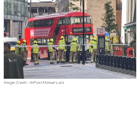
Gulf News
Sports
World
Health
Entertainment
Street of Thoughts
Image Credit : XnPost Manuel Lara
Videos
English