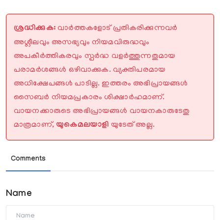
ശ്രദ്ധിക്കുക:
വാർത്തകളോട് പ്രതികരിക്കുന്നവർ
അശ്ലീലവും അസഭ്യവും നിയമവിരുദ്ധവും
അപകീർത്തികരവും സ്പർദ്ധ വളർത്തുന്നതുമായ
പരാമർശങ്ങൾ ഒഴിവാക്കുക. വ്യക്തിപരമായ
അധിക്ഷേപങ്ങൾ പാടില്ല. ഇത്തരം അഭിപ്രായങ്ങൾ
സൈബർ നിയമപ്രകാരം ശിക്ഷാർഹമാണ്.
വായനക്കാരുടെ അഭിപ്രായങ്ങൾ വായനകാരുടേതു
മാത്രമാണ്,
യുകെമലയാളി
യുടേത് അല്ല.
Comments
Name