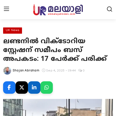
UK News
ലണ്ടനിൽ വിക്ടോറിയ
Home
സ്റ്റേഷന് സമീപം ബസ്
Contact Us
അപകടം: 17 പേർക്ക് പരിക്ക്
UK News
Shajan Abraham
Sep 4, 2025 - 19:44
0
Europe News
National
Kerala News