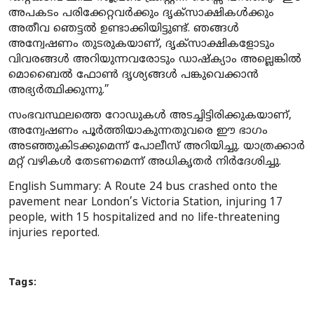
അപകടം പരിക്കേറ്റവർക്കും ദൃക്സാക്ഷികൾക്കും
അതീവ ഞെട്ടൽ ഉണ്ടാക്കിയിട്ടുണ്ട്. ഞങ്ങൾ
അന്വേഷണം തുടരുകയാണ്, ദൃക്സാക്ഷികളോടും
വിവരങ്ങൾ അറിയുന്നവരോടും ഡാഷ്ക്യാം അല്ലെങ്കിൽ
മൊബൈൽ ഫോൺ ദൃശ്യങ്ങൾ പങ്കുവെക്കാൻ
അഭ്യർത്ഥിക്കുന്നു.”
സംഭവസ്ഥലത്തെ റോഡുകൾ അടച്ചിട്ടിരിക്കുകയാണ്,
അന്വേഷണം പൂർത്തിയാകുന്നതുവരെ ഈ ഭാഗം
അടഞ്ഞുകിടക്കുമെന്ന് പോലീസ് അറിയിച്ചു. യാത്രക്കാർ
മറ്റ് വഴികൾ തേടണമെന്ന് അധികൃതർ നിർദേശിച്ചു.
English Summary
: A Route 24 bus crashed onto the
pavement near London’s Victoria Station, injuring 17
people, with 15 hospitalized and no life-threatening
injuries reported.
Tags: