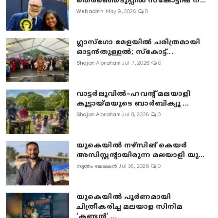
തെരഞ്ഞെടുപ്പിൽ സ്കോട്ടിഷ് ന...
Webadmin
May 9, 2026
0
ഗ്ലാസ്‌ഗോ മേളയിൽ ചരിത്രമായി
ഓട്ടൻതുള്ളൽ; സ്‌കോട്ട്...
Shajan Abraham
Jul 7, 2026
0
വാട്ടർലൂവിൽ–ഹവന്റ് മലയാളി
കൂട്ടായ്മയുടെ ബാർബിക്യൂ ...
Shajan Abraham
Jul 8, 2026
0
യുകെയിൽ നഴ്സിങ് കെയർ
അസിസ്റ്റന്റായിരുന്ന മലയാളി യു...
സ്വന്തം ലേഖകൻ
Jul 16, 2026
0
യുകെയിൽ പൂർണമായി
ചിത്രീകരിച്ച മലയാള സിനിമ
‘കണ്ടൻ’ ...