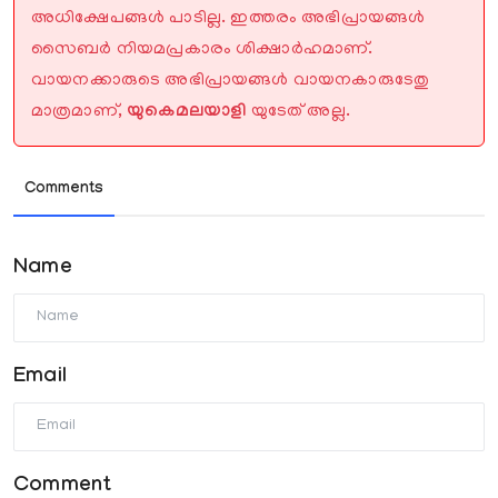
അധിക്ഷേപങ്ങൾ പാടില്ല. ഇത്തരം അഭിപ്രായങ്ങൾ
സൈബർ നിയമപ്രകാരം ശിക്ഷാർഹമാണ്.
വായനക്കാരുടെ അഭിപ്രായങ്ങൾ വായനകാരുടേതു
മാത്രമാണ്,
യുകെമലയാളി
യുടേത് അല്ല.
Comments
Name
Email
Comment