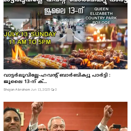
വാട്ടർലൂവില്ലേ-ഹവന്റ് ബാർബിക്യൂ പാർട്ടി :
ജൂലൈ 13-ന് ക്...
Shajan Abraham
Jun 13, 2025
0