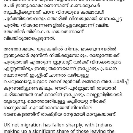
പേർ ഇന്ത്യക്കാരാണെന്നാണ് കണക്കുകൾ
സൂചിപ്പിക്കുന്നത്. പഠന വിസയുടെ കാലാവധി
പൂർത്തിയായവരും തൊഴിൽ വിസയുമായി ബന്ധപ്പെട്ട
പുതിയ നിയന്ത്രണങ്ങളിൽപ്പെട്ടവരുമാണ് വലിയ
തോതിൽ തിരികെ പോയതെന്നാണ്
വിലയിരുത്തപ്പെടുന്നത്.
അതേസമയം, യുകെയിൽ നിന്നും മടങ്ങുന്നവരിൽ
ഇന്ത്യക്കാർ മുന്നിൽ നിൽക്കുമ്പോഴും, രാജ്യത്തേക്ക്
പുതുതായി എത്തുന്ന സ്റ്റുഡന്റ്, വർക്ക് വിസക്കാരുടെ
എണ്ണത്തിലും ഇന്ത്യ തന്നെയാണ് ഇപ്പോഴും പ്രധാന
സ്ഥാനത്ത്. ഇംഗ്ലീഷ് ചാനൽ വഴിയുള്ള
ചെറുബോട്ടുകളുടെ വരവ് മുൻവർഷങ്ങളെ അപേക്ഷിച്ച്
കുറഞ്ഞിട്ടുണ്ടെങ്കിലും, അത് പൂർണ്ണമായി തടയാൻ
കഴിയാത്തത് സർക്കാരിന് ഇപ്പോഴും വെല്ലുവിളിയായി
തുടരുന്നു. മൊത്തത്തിലുള്ള കുടിയേറ്റ നിരക്ക്
ഗണ്യമായി കുറയ്ക്കാനായത് നിലവിലെ
ഭരണകൂടത്തിന് രാഷ്ട്രീയ നേട്ടമായി മാറുകയാണ്.
UK net migration has fallen sharply, with Indians
making up a significant share of those leaving the