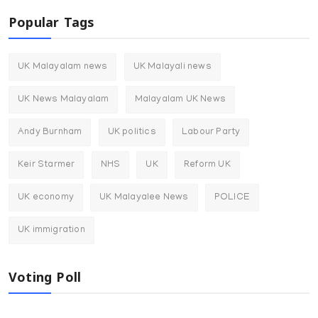
Popular Tags
UK Malayalam news
UK Malayali news
UK News Malayalam
Malayalam UK News
Andy Burnham
UK politics
Labour Party
Keir Starmer
NHS
UK
Reform UK
UK economy
UK Malayalee News
POLICE
UK immigration
Voting Poll