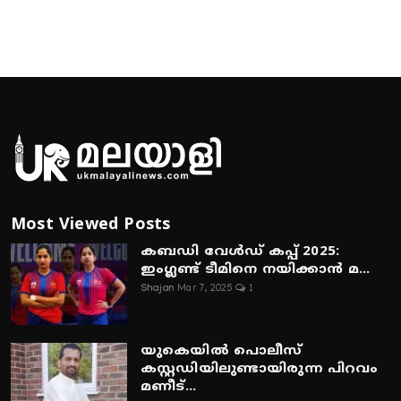
Most Viewed Posts
കബഡി വേൾഡ് കപ്പ് 2025:
ഇംഗ്ലണ്ട് ടീമിനെ നയിക്കാൻ മ...
Shajan
Mar 7, 2025
1
യുകെയിൽ പൊലീസ്
കസ്റ്റഡിയിലുണ്ടായിരുന്ന പിറവം
മണീട്...