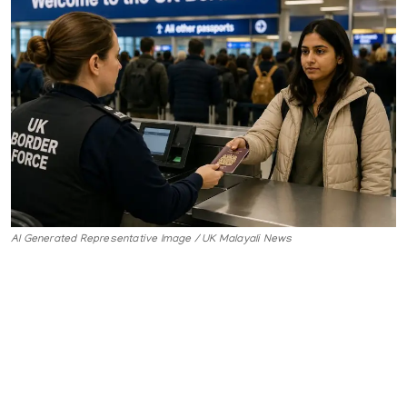
Gulf News
Sports
World
Health
Entertainment
Street of Thoughts
AI Generated Representative Image / UK Malayali News
Videos
English