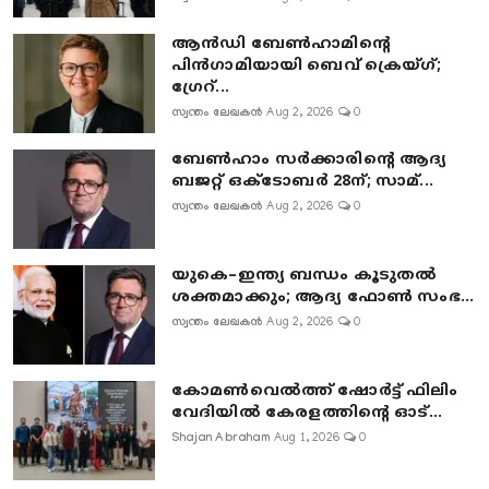
ആൻഡി ബേൺഹാമിന്റെ
പിൻഗാമിയായി ബെവ് ക്രെയ്ഗ്;
ഗ്രേറ്...
സ്വന്തം ലേഖകൻ
Aug 2, 2026
0
ബേൺഹാം സർക്കാരിന്റെ ആദ്യ
ബജറ്റ് ഒക്ടോബർ 28ന്; സാമ്...
സ്വന്തം ലേഖകൻ
Aug 2, 2026
0
യുകെ–ഇന്ത്യ ബന്ധം കൂടുതൽ
ശക്തമാക്കും; ആദ്യ ഫോൺ സംഭ...
സ്വന്തം ലേഖകൻ
Aug 2, 2026
0
കോമൺവെൽത്ത് ഷോർട്ട് ഫിലിം
വേദിയിൽ കേരളത്തിന്റെ ഓട്...
Shajan Abraham
Aug 1, 2026
0