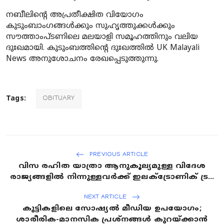
നബീലിന്റെ അപ്രതീക്ഷിത വിയോഗം
കുടുംബാംഗങ്ങൾക്കും സുഹൃത്തുക്കൾക്കും
സൗത്താംപ്ടണിലെ മലയാളി സമൂഹത്തിനും വലിയ
ദുഃഖമായി. കുടുംബത്തിന്റെ ദുഃഖത്തിൽ UK Malayali
News അനുശോചനം രേഖപ്പെടുത്തുന്നു.
Tags:
OBITUARY
PREVIOUS ARTICLE
വിസ രഹിത യാത്രാ ആനുകൂല്യമുള്ള വിദേശ
രാജ്യങ്ങളിൽ നിന്നുള്ളവർക്ക് ഇലക്ട്രോണിക് ട്ര...
NEXT ARTICLE
കുട്ടികളിലെ സോഷ്യൽ മീഡിയ ഉപയോഗം;
ശാരീരിക-മാനസിക പ്രശ്‍നങ്ങൾ കുറയ്ക്കാൻ