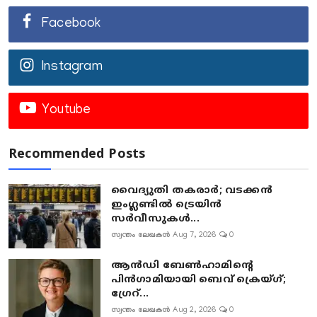
Facebook
Instagram
Youtube
Recommended Posts
വൈദ്യുതി തകരാർ; വടക്കൻ
ഇംഗ്ലണ്ടിൽ ട്രെയിൻ
സർവീസുകൾ...
സ്വന്തം ലേഖകൻ
Aug 7, 2026
0
ആൻഡി ബേൺഹാമിന്റെ
പിൻഗാമിയായി ബെവ് ക്രെയ്ഗ്;
ഗ്രേറ്...
സ്വന്തം ലേഖകൻ
Aug 2, 2026
0