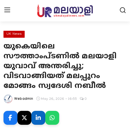
UK News
യുകെയിലെ
Home
സൗത്താംപ്ടണിൽ മലയാളി
Contact Us
യുവാവ് അന്തരിച്ചു;
വിടവാങ്ങിയത് മലപ്പുറം
UK News
മോങ്ങം സ്വദേശി നബീൽ
Europe News
Webadmin
May 26, 2026 - 16:55
0
National
Kerala News