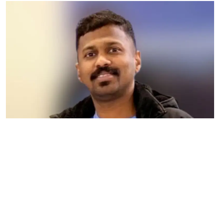
Gulf News
Sports
World
Health
Entertainment
Street of Thoughts
Videos
English