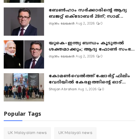
ബേൺഹാം സർക്കാരിന്റെ ആദ്യ
ബജറ്റ് ഒക്ടോബർ 28ന്; സാമ്...
സ്വന്തം ലേഖകൻ
Aug 2, 2026
0
യുകെ–ഇന്ത്യ ബന്ധം കൂടുതൽ
ശക്തമാക്കും; ആദ്യ ഫോൺ സംഭ...
സ്വന്തം ലേഖകൻ
Aug 2, 2026
0
കോമൺവെൽത്ത് ഷോർട്ട് ഫിലിം
വേദിയിൽ കേരളത്തിന്റെ ഓട്...
Shajan Abraham
Aug 1, 2026
0
Popular Tags
UK Malayalam news
UK Malayali news