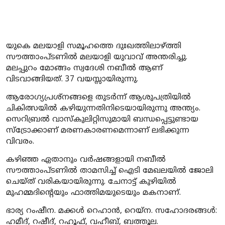
യുകെ മലയാളി സമൂഹത്തെ ദുഃഖത്തിലാഴ്ത്തി
സൗത്താംപ്ടണിൽ മലയാളി യുവാവ് അന്തരിച്ചു.
മലപ്പുറം മോങ്ങം സ്വദേശി നബീൽ ആണ്
വിടവാങ്ങിയത്. 37 വയസ്സായിരുന്നു.
ആരോഗ്യപ്രശ്നങ്ങളെ തുടർന്ന് ആശുപത്രിയിൽ
ചികിത്സയിൽ കഴിയുന്നതിനിടെയായിരുന്നു അന്ത്യം.
സെറിബ്രൽ വാസ്കുലിറ്റിസുമായി ബന്ധപ്പെട്ടുണ്ടായ
സ്ട്രോക്കാണ് മരണകാരണമെന്നാണ് ലഭിക്കുന്ന
വിവരം.
കഴിഞ്ഞ ഏതാനും വർഷങ്ങളായി നബീൽ
സൗത്താംപ്ടണിൽ താമസിച്ച് ഐടി മേഖലയിൽ ജോലി
ചെയ്ത് വരികയായിരുന്നു. ചേനാട്ട് കുഴിയിൽ
മുഹമ്മദിന്റെയും ഫാത്തിമയുടെയും മകനാണ്.
ഭാര്യ റംഷീന. മക്കൾ റെഹാൻ, റെയ്ന. സഹോദരങ്ങൾ:
ഹമീദ്, റഷീദ്, റഹൂഫ്, വഹീബ്, ബത്തൂല.