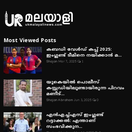
Most Viewed Posts
കബഡി വേൾഡ് കപ്പ് 2025:
ഇംഗ്ലണ്ട് ടീമിനെ നയിക്കാൻ മ...
Shajan
Mar 7, 2025
1
യുകെയിൽ പൊലീസ്
കസ്റ്റഡിയിലുണ്ടായിരുന്ന പിറവം
മണീട്...
Shajan Abraham
Jun 3, 2025
0
എൻഎച്ച്എസ് ഇംഗ്ലണ്ട്
റദ്ദാക്കൽ: എന്താണ്
സംഭവിക്കുന...