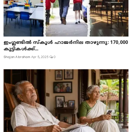
ഇംഗ്ലണ്ടിൽ സ്കൂൾ ഹാജർനില താഴുന്നു: 170,000
കുട്ടികൾക്ക്...
Shajan Abraham
Apr 5, 2025
0