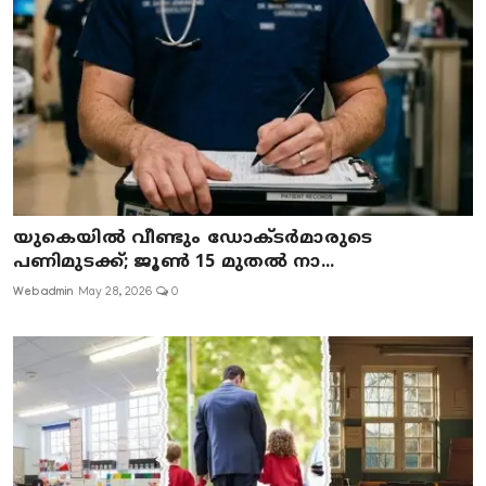
യുകെയിൽ വീണ്ടും ഡോക്ടർമാരുടെ
പണിമുടക്ക്; ജൂൺ 15 മുതൽ നാ...
Webadmin
May 28, 2026
0