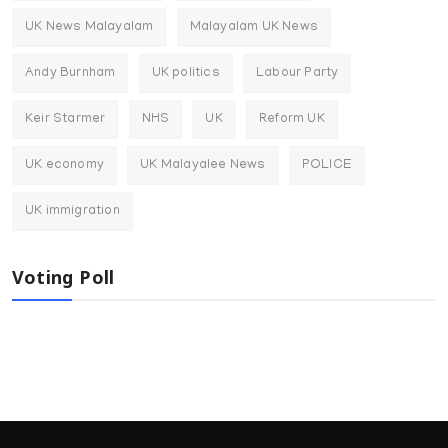
UK News Malayalam
Malayalam UK News
Andy Burnham
UK politics
Labour Party
Keir Starmer
NHS
UK
Reform UK
UK economy
UK Malayalee News
POLICE
UK immigration
Voting Poll