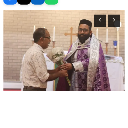
Gulf News
Sports
World
Health
Entertainment
Street of Thoughts
Videos
English