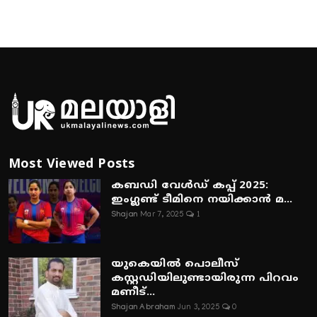
Most Viewed Posts
കബഡി വേൾഡ് കപ്പ് 2025:
ഇംഗ്ലണ്ട് ടീമിനെ നയിക്കാൻ മ...
Shajan
Mar 7, 2025
1
യുകെയിൽ പൊലീസ്
കസ്റ്റഡിയിലുണ്ടായിരുന്ന പിറവം
മണീട്...
Shajan Abraham
Jun 3, 2025
0