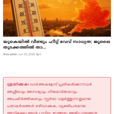
യുകെയിൽ വീണ്ടും ഹീറ്റ് വേവ് സാധ്യത; ജൂലൈ
തുടക്കത്തിൽ താ...
Webadmin
Jun 30, 2026
0
ശ്രദ്ധിക്കുക:
വാർത്തകളോട് പ്രതികരിക്കുന്നവർ
അശ്ലീലവും അസഭ്യവും നിയമവിരുദ്ധവും
അപകീർത്തികരവും സ്പർദ്ധ വളർത്തുന്നതുമായ
പരാമർശങ്ങൾ ഒഴിവാക്കുക. വ്യക്തിപരമായ
അധിക്ഷേപങ്ങൾ പാടില്ല. ഇത്തരം അഭിപ്രായങ്ങൾ