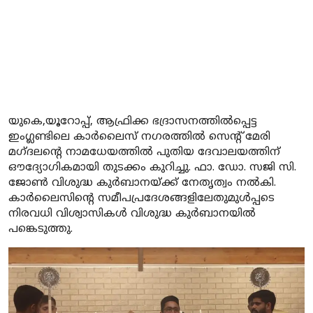
യുകെ,
യൂറോപ്പ്, ആഫ്രിക്ക ഭദ്രാസനത്തിൽപ്പെട്ട
ഇംഗ്ലണ്ടിലെ കാർലൈസ് നഗരത്തിൽ സെന്റ് മേരി
മഗ്ദലന്റെ നാമധേയത്തിൽ പുതിയ ദേവാലയത്തിന്
ഔദ്യോഗികമായി തുടക്കം കുറിച്ചു. ഫാ. ഡോ. സജി സി.
ജോൺ വിശുദ്ധ കുർബാനയ്ക്ക് നേതൃത്വം നൽകി.
കാർലൈസിന്റെ സമീപപ്രദേശങ്ങളിലേതുമുള്‍പ്പടെ
നിരവധി വിശ്വാസികൾ വിശുദ്ധ കുർബാനയിൽ
പങ്കെടുത്തു.