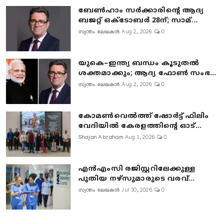
ബേൺഹാം സർക്കാരിന്റെ ആദ്യ
ബജറ്റ് ഒക്ടോബർ 28ന്; സാമ്...
സ്വന്തം ലേഖകൻ
Aug 2, 2026
0
യുകെ–ഇന്ത്യ ബന്ധം കൂടുതൽ
ശക്തമാക്കും; ആദ്യ ഫോൺ സംഭ...
സ്വന്തം ലേഖകൻ
Aug 2, 2026
0
കോമൺവെൽത്ത് ഷോർട്ട് ഫിലിം
വേദിയിൽ കേരളത്തിന്റെ ഓട്...
Shajan Abraham
Aug 1, 2026
0
എൻഎംസി രജിസ്റ്ററിലേക്കുള്ള
പുതിയ നഴ്‌സുമാരുടെ വരവ്...
സ്വന്തം ലേഖകൻ
Jul 30, 2026
0