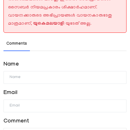
സൈബർ നിയമപ്രകാരം ശിക്ഷാർഹമാണ്.
വായനക്കാരുടെ അഭിപ്രായങ്ങൾ വായനകാരുടേതു
മാത്രമാണ്,
യുകെമലയാളി
യുടേത് അല്ല.
Comments
Name
Email
Comment