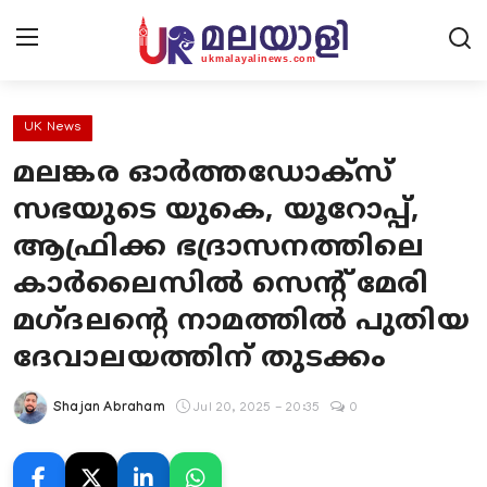
UK News
മലങ്കര ഓർത്തഡോക്സ്
Home
സഭയുടെ യുകെ, യൂറോപ്പ്,
Contact Us
ആഫ്രിക്ക ഭദ്രാസനത്തിലെ
കാർലൈസിൽ സെന്റ് മേരി
UK News
മഗ്ദലന്റെ നാമത്തിൽ പുതിയ
Europe News
ദേവാലയത്തിന് തുടക്കം
National
Shajan Abraham
Jul 20, 2025 - 20:35
0
Kerala News