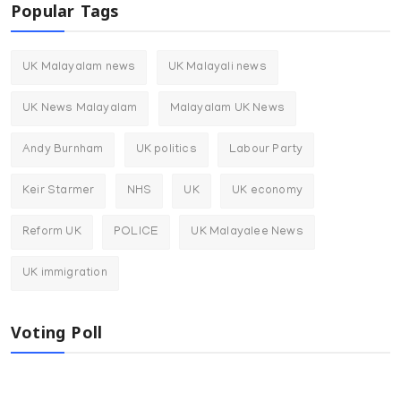
Popular Tags
UK Malayalam news
UK Malayali news
UK News Malayalam
Malayalam UK News
Andy Burnham
UK politics
Labour Party
Keir Starmer
NHS
UK
UK economy
Reform UK
POLICE
UK Malayalee News
UK immigration
Voting Poll