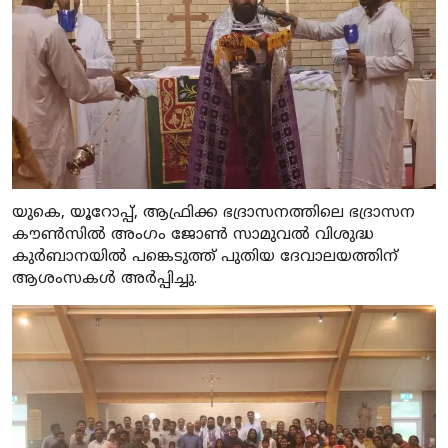
യുകെ, യൂറോപ്പ്, ആഫ്രിക്ക ഭദ്രാസനത്തിലെ ഭദ്രാസന
കൗൺസിൽ അംഗം ജോൺ സാമുവൽ വിശുദ്ധ
കുർബാനയിൽ പങ്കെടുത്ത് പുതിയ ദേവാലയത്തിന്
ആശംസകൾ അർപ്പിച്ചു.