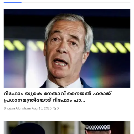
റിഫോം യുകെ നേതാവ് നൈജൽ ഫരാജ്
പ്രധാനമന്ത്രിയോട് റിഫോം പാ...
Shajan Abraham
Aug 15, 2025
0