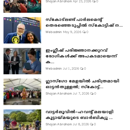
Shajan Abraham
Apr 23, 2026
0
സ്കോട്ലണ്ട് പാർലമെന്റ്
തെരഞ്ഞെടുപ്പിൽ സ്കോട്ടിഷ് ന...
Webadmin
May 9, 2026
0
ഇംഗ്ലീഷ് പരിജ്ഞാനക്കുറവ്
രോഗികൾക്ക് അപകടമായെന്ന്
ക...
Webadmin
Jul 1, 2026
0
ഗ്ലാസ്‌ഗോ മേളയിൽ ചരിത്രമായി
ഓട്ടൻതുള്ളൽ; സ്‌കോട്ട്...
Shajan Abraham
Jul 7, 2026
0
വാട്ടർലൂവിൽ–ഹവന്റ് മലയാളി
കൂട്ടായ്മയുടെ ബാർബിക്യൂ ...
Shajan Abraham
Jul 8, 2026
0