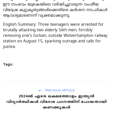
ഈ സംഭവം യുകെയിലെ വർദ്ധിച്ചുവരുന്ന വംശീയ
വിദ്വേഷ കുറ്റകൃത്യങ്ങൾക്കെതിരെ കർശന നടപടികൾ
ആവശ്യമാണെന്ന് വ്യക്തമാക്കുന്നു.
English Summary
: Three teenagers were arrested for
brutally attacking two elderly Sikh men, forcibly
removing one’s turban, outside Wolverhampton railway
station on August 15, sparking outrage and calls for
justice.
Tags:
PREVIOUS ARTICLE
2024ൽ ഏഴര ലക്ഷത്തോളം ഇന്ത്യൻ
വിദ്യാർത്ഥികൾ വിദേശ പഠനത്തിന് പോയതായി
കണക്കുകൾ