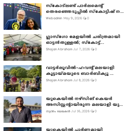
സ്കോട്ലണ്ട് പാർലമെന്റ്
തെരഞ്ഞെടുപ്പിൽ സ്കോട്ടിഷ് ന...
Webadmin
May 9, 2026
0
ഗ്ലാസ്‌ഗോ മേളയിൽ ചരിത്രമായി
ഓട്ടൻതുള്ളൽ; സ്‌കോട്ട്...
Shajan Abraham
Jul 7, 2026
0
വാട്ടർലൂവിൽ–ഹവന്റ് മലയാളി
കൂട്ടായ്മയുടെ ബാർബിക്യൂ ...
Shajan Abraham
Jul 8, 2026
0
യുകെയിൽ നഴ്സിങ് കെയർ
അസിസ്റ്റന്റായിരുന്ന മലയാളി യു...
സ്വന്തം ലേഖകൻ
Jul 16, 2026
0
യുകെയിൽ പൂർണമായി