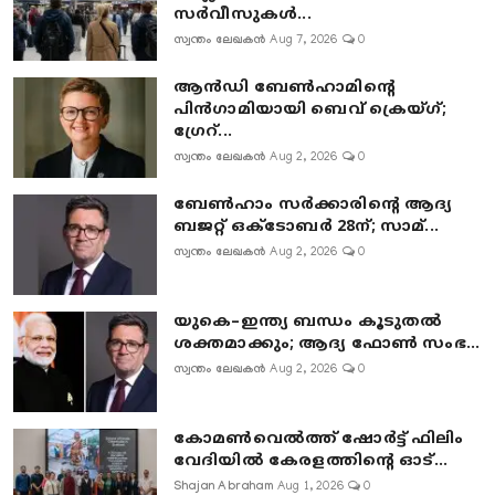
സർവീസുകൾ...
സ്വന്തം ലേഖകൻ
Aug 7, 2026
0
ആൻഡി ബേൺഹാമിന്റെ
പിൻഗാമിയായി ബെവ് ക്രെയ്ഗ്;
ഗ്രേറ്...
സ്വന്തം ലേഖകൻ
Aug 2, 2026
0
ബേൺഹാം സർക്കാരിന്റെ ആദ്യ
ബജറ്റ് ഒക്ടോബർ 28ന്; സാമ്...
സ്വന്തം ലേഖകൻ
Aug 2, 2026
0
യുകെ–ഇന്ത്യ ബന്ധം കൂടുതൽ
ശക്തമാക്കും; ആദ്യ ഫോൺ സംഭ...
സ്വന്തം ലേഖകൻ
Aug 2, 2026
0
കോമൺവെൽത്ത് ഷോർട്ട് ഫിലിം
വേദിയിൽ കേരളത്തിന്റെ ഓട്...
Shajan Abraham
Aug 1, 2026
0