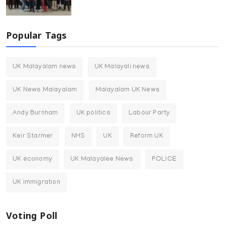
Popular Tags
UK Malayalam news
UK Malayali news
UK News Malayalam
Malayalam UK News
Andy Burnham
UK politics
Labour Party
Keir Starmer
NHS
UK
Reform UK
UK economy
UK Malayalee News
POLICE
UK immigration
Voting Poll