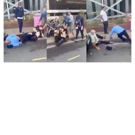
Gulf News
Sports
World
Health
Entertainment
Street of Thoughts
Videos
English