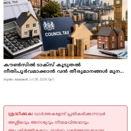
കൗൺസിൽ ടാക്സ് കൂടുതൽ
നീതിപൂർവമാക്കാൻ വൻ തീരുമാനങ്ങൾ മുന...
സ്വന്തം ലേഖകൻ
Jul 28, 2026
0
ശ്രദ്ധിക്കുക:
വാർത്തകളോട് പ്രതികരിക്കുന്നവർ
അശ്ലീലവും അസഭ്യവും നിയമവിരുദ്ധവും
അപകീർത്തികരവും സ്പർദ്ധ വളർത്തുന്നതുമായ