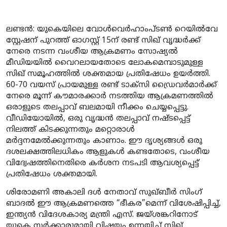
ലണ്ടൻ: യുകെയിലെ വോൾവെർഹാംപ്ടൺ റെയിൽവേ
സ്റ്റേഷന് പുറത്ത് ഓഗസ്റ്റ് 15ന് രണ്ട് സിഖ് വൃദ്ധർക്ക്
നേരെ നടന്ന വംശീയ ആക്രമണം സോഷ്യൽ
മീഡിയയിൽ വൈറലായതോടെ ലോകമെമ്പാടുമുള്ള
സിഖ് സമൂഹത്തിൽ ശക്തമായ പ്രതിഷേധം ഉയർത്തി.
60-70 വയസ് പ്രായമുള്ള രണ്ട് ടാക്സി ഡ്രൈവർമാർക്ക്
നേരെ മൂന്ന് കൗമാരക്കാർ നടത്തിയ ആക്രമണത്തിൽ
ഒരാളുടെ തലപ്പാവ് ബലമായി നീക്കം ചെയ്യപ്പെട്ടു.
വീഡിയോയിൽ, ഒരു വൃദ്ധൻ തലപ്പാവ് നഷ്ടപ്പെട്ട്
നിലത്ത് കിടക്കുന്നതും മറ്റൊരാൾ
മർദ്ദനമേൽക്കുന്നതും കാണാം. ഈ ദൃശ്യങ്ങൾ ഒരു
ദശലക്ഷത്തിലധികം ആളുകൾ കണ്ടതോടെ, വംശീയ
വിദ്വേഷത്തിനെതിരെ കർശന നടപടി ആവശ്യപ്പെട്ട്
പ്രതിഷേധം ശക്തമായി.
ശിരോമണി അകാലി ദൾ നേതാവ് സുഖ്ബീർ സിംഗ്
ബാദൽ ഈ ആക്രമണത്തെ “ഭീകര”മെന്ന് വിശേഷിപ്പിച്ച്,
ഇന്ത്യൻ വിദേശകാര്യ മന്ത്രി എസ്. ജയ്ശങ്കറിനോട്
യുകെ സർക്കാരുമായി വിഷയം ഉന്നയിച്ച് സിഖ്