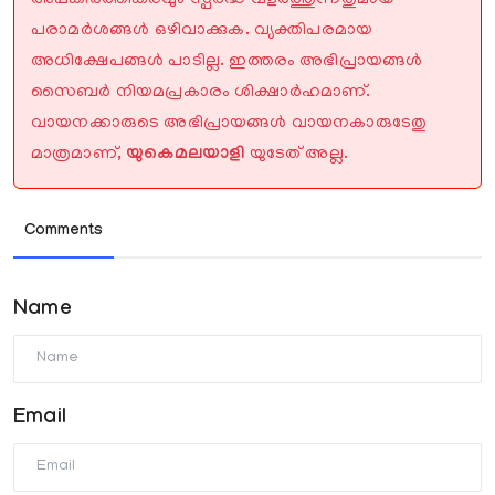
പരാമർശങ്ങൾ ഒഴിവാക്കുക. വ്യക്തിപരമായ
അധിക്ഷേപങ്ങൾ പാടില്ല. ഇത്തരം അഭിപ്രായങ്ങൾ
സൈബർ നിയമപ്രകാരം ശിക്ഷാർഹമാണ്.
വായനക്കാരുടെ അഭിപ്രായങ്ങൾ വായനകാരുടേതു
മാത്രമാണ്,
യുകെമലയാളി
യുടേത് അല്ല.
Comments
Name
Email