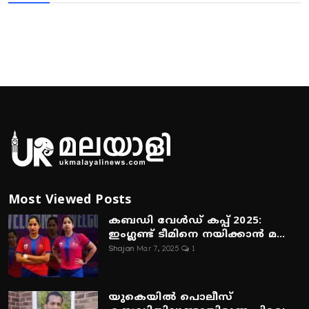
Most Viewed Posts
കബഡി വേൾഡ് കപ്പ് 2025:
ഇംഗ്ലണ്ട് ടീമിനെ നയിക്കാൻ മ...
Shajan
Mar 7, 2025
1
യുകെയിൽ പൊലീസ്