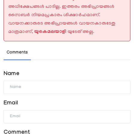
അധിക്ഷേപങ്ങൾ പാടില്ല. ഇത്തരം അഭിപ്രായങ്ങൾ
സൈബർ നിയമപ്രകാരം ശിക്ഷാർഹമാണ്.
വായനക്കാരുടെ അഭിപ്രായങ്ങൾ വായനകാരുടേതു
മാത്രമാണ്,
യുകെമലയാളി
യുടേത് അല്ല.
Comments
Name
Email
Comment