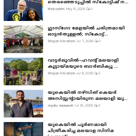
തെരഞ്ഞെടുപ്പിൽ സ്കോട്ടിഷ് ന...
Webadmin
May 9, 2026
0
ഗ്ലാസ്‌ഗോ മേളയിൽ ചരിത്രമായി
ഓട്ടൻതുള്ളൽ; സ്‌കോട്ട്...
Shajan Abraham
Jul 7, 2026
0
വാട്ടർലൂവിൽ–ഹവന്റ് മലയാളി
കൂട്ടായ്മയുടെ ബാർബിക്യൂ ...
Shajan Abraham
Jul 8, 2026
0
യുകെയിൽ നഴ്സിങ് കെയർ
അസിസ്റ്റന്റായിരുന്ന മലയാളി യു...
സ്വന്തം ലേഖകൻ
Jul 16, 2026
0
യുകെയിൽ പൂർണമായി
ചിത്രീകരിച്ച മലയാള സിനിമ