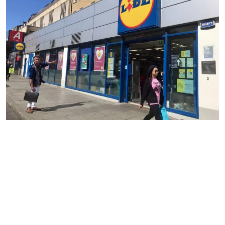
Gulf News
Sports
World
Health
Entertainment
Street of Thoughts
Videos
English