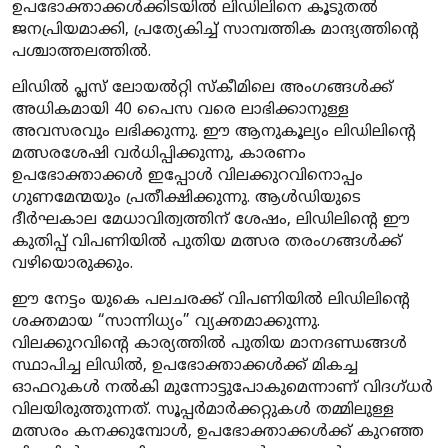
ഉപഭോക്താക്കൾക്കിടയിൽ ലിഡിലിനെ കൂടുതൽ
ജനപ്രിയമാക്കി, പ്രത്യേകിച്ച് സാമ്പത്തിക മാന്ദ്യത്തിന്റെ
പശ്ചാത്തലത്തിൽ.
ലിഡിൽ പ്ലസ് ലോയൽറ്റി സ്കീമിലെ അംഗങ്ങൾക്ക്
അധികമായി 40 പൈസ വരെ ലാഭിക്കാനുള്ള
അവസരവും ലഭിക്കുന്നു. ഈ ആനുകൂല്യം ലിഡിലിന്റെ
മത്സരശേഷി വർധിപ്പിക്കുന്നു, കാരണം
ഉപഭോക്താക്കൾ ഇപ്പോൾ വിലക്കുറവിനൊപ്പം
ഗുണമേന്മയും പ്രതീക്ഷിക്കുന്നു. ആൾഡിയുടെ
ദീർഘകാല മേധാവിത്വത്തിന് ശേഷം, ലിഡിലിന്റെ ഈ
കുതിപ്പ് വിപണിയിൽ പുതിയ മത്സര തരംഗങ്ങൾക്ക്
വഴിയൊരുക്കും.
ഈ നേട്ടം യുകെ പലചരക്ക് വിപണിയിൽ ലിഡിലിന്റെ
ശക്തമായ “
സാന്നിധ്യം
” വ്യക്തമാക്കുന്നു.
വിലക്കുറവിന്റെ കാര്യത്തിൽ പുതിയ മാനദണ്ഡങ്ങൾ
സ്ഥാപിച്ച ലിഡിൽ, ഉപഭോക്താക്കൾക്ക് മികച്ച
ഓഫറുകൾ നൽകി മുന്നോട്ടുപോകുമെന്നാണ് വിദഗ്ധർ
വിലയിരുത്തുന്നത്. സൂപ്പർമാർക്കറ്റുകൾ തമ്മിലുള്ള
മത്സരം കനക്കുമ്പോൾ, ഉപഭോക്താക്കൾക്ക് കുറഞ്ഞ