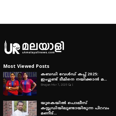
Most Viewed Posts
കബഡി വേൾഡ് കപ്പ് 2025:
ഇംഗ്ലണ്ട് ടീമിനെ നയിക്കാൻ മ...
Shajan
Mar 7, 2025
1
യുകെയിൽ പൊലീസ്
കസ്റ്റഡിയിലുണ്ടായിരുന്ന പിറവം
മണീട്...