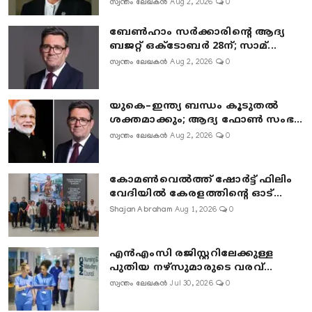
സ്വന്തം ലേഖകൻ
Aug 2, 2026
0
ബേൺഹാം സർക്കാരിന്റെ ആദ്യ
ബജറ്റ് ഒക്ടോബർ 28ന്; സാമ്...
സ്വന്തം ലേഖകൻ
Aug 2, 2026
0
യുകെ–ഇന്ത്യ ബന്ധം കൂടുതൽ
ശക്തമാക്കും; ആദ്യ ഫോൺ സംഭ...
സ്വന്തം ലേഖകൻ
Aug 2, 2026
0
കോമൺവെൽത്ത് ഷോർട്ട് ഫിലിം
വേദിയിൽ കേരളത്തിന്റെ ഓട്...
Shajan Abraham
Aug 1, 2026
0
എൻഎംസി രജിസ്റ്ററിലേക്കുള്ള
പുതിയ നഴ്‌സുമാരുടെ വരവ്...
സ്വന്തം ലേഖകൻ
Jul 30, 2026
0