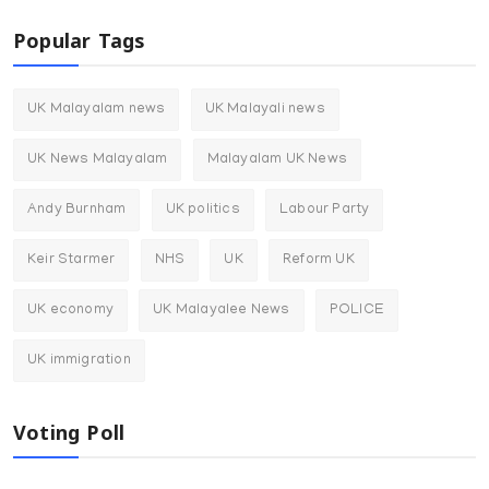
Popular Tags
UK Malayalam news
UK Malayali news
UK News Malayalam
Malayalam UK News
Andy Burnham
UK politics
Labour Party
Keir Starmer
NHS
UK
Reform UK
UK economy
UK Malayalee News
POLICE
UK immigration
Voting Poll