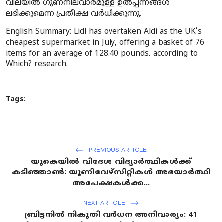
വിലയിൽ ഗുണനിലവാരമുള്ള ഉൽപ്പന്നങ്ങൾ
ലഭിക്കുമെന്ന പ്രതീക്ഷ വർധിക്കുന്നു.
English Summary:
Lidl has overtaken Aldi as the UK’s
cheapest supermarket in July, offering a basket of 76
items for an average of 128.40 pounds, according to
Which? research.
Tags:
PREVIOUS ARTICLE
യുകെയിൽ വിദേശ വിദ്യാർത്ഥികൾക്ക്
കടിഞ്ഞാൺ: യൂണിവേഴ്സിറ്റികൾ അഭയാർത്ഥി
അപേക്ഷകൾക്ക...
NEXT ARTICLE
ബ്രിട്ടനിൽ നികുതി വർധന അനിവാര്യം: 41