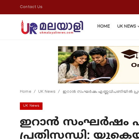
Contact Us
HOME
UK NEWS
Home
Contact Us
UK News
Home
UK News
ഇറാൻ സംഘർഷം എണ്ണവിപണിയിൽ പ്രതിസന്
Europe News
UK News
National
ഇറാൻ സംഘർഷം 
Kerala News
പ്രതിസന്ധി; യുക