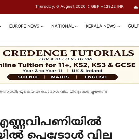
Thursday, 6 August 2026
1 GBP = 128.12 INR
EUROPE NEWS
NATIONAL
KERALA NEWS
GULF
ധി; യുകെയിൽ പെട്രോൾ വില വീണ്ടും കുതിച്ചുയരുന്നു
എണ്ണവിപണിയിൽ
െയിൽ പെട്രോൾ വില