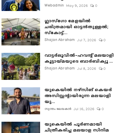
Webadmin
May 9, 2026
0
ഗ്ലാസ്‌ഗോ മേളയിൽ
ചരിത്രമായി ഓട്ടൻതുള്ളൽ;
സ്‌കോട്ട്...
Shajan Abraham
Jul 7, 2026
0
വാട്ടർലൂവിൽ–ഹവന്റ് മലയാളി
കൂട്ടായ്മയുടെ ബാർബിക്യൂ ...
Shajan Abraham
Jul 8, 2026
0
യുകെയിൽ നഴ്സിങ് കെയർ
അസിസ്റ്റന്റായിരുന്ന മലയാളി
യു...
സ്വന്തം ലേഖകൻ
Jul 16, 2026
0
യുകെയിൽ പൂർണമായി
ചിത്രീകരിച്ച മലയാള സിനിമ