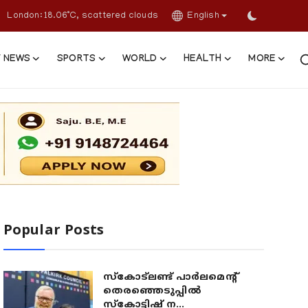
London: 18.06°C, scattered clouds
English
 NEWS
SPORTS
WORLD
HEALTH
MORE
Popular Posts
സ്കോട്ലണ്ട് പാർലമെന്റ്
തെരഞ്ഞെടുപ്പിൽ
സ്കോട്ടിഷ് ന...