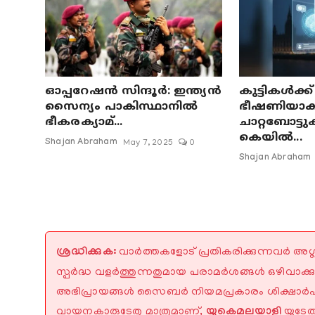
ഓപ്പറേഷൻ സിന്ദൂർ: ഇന്ത്യൻ
കുട്ടികൾക്ക്
സൈന്യം പാകിസ്ഥാനിൽ
ഭീഷണിയാ
ഭീകരക്യാമ്...
ചാറ്റബോട്ടു
കെയിൽ...
Shajan Abraham
May 7, 2025
0
Shajan Abraham
ശ്രദ്ധിക്കുക:
വാർത്തകളോട് പ്രതികരിക്കുന്നവർ അശ
സ്പർദ്ധ വളർത്തുന്നതുമായ പരാമർശങ്ങൾ ഒഴിവാക്ക
അഭിപ്രായങ്ങൾ സൈബർ നിയമപ്രകാരം ശിക്ഷാർഹ
വായനകാരുടേതു മാത്രമാണ്,
യുകെമലയാളി
യുടേത്