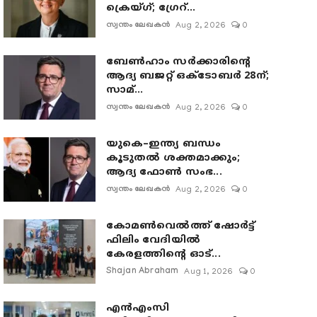
ക്രെയ്ഗ്; ഗ്രേറ്...
സ്വന്തം ലേഖകൻ
Aug 2, 2026
0
ബേൺഹാം സർക്കാരിന്റെ
ആദ്യ ബജറ്റ് ഒക്ടോബർ 28ന്;
സാമ്...
സ്വന്തം ലേഖകൻ
Aug 2, 2026
0
യുകെ–ഇന്ത്യ ബന്ധം
കൂടുതൽ ശക്തമാക്കും;
ആദ്യ ഫോൺ സംഭ...
സ്വന്തം ലേഖകൻ
Aug 2, 2026
0
കോമൺവെൽത്ത് ഷോർട്ട്
ഫിലിം വേദിയിൽ
കേരളത്തിന്റെ ഓട്...
Shajan Abraham
Aug 1, 2026
0
എൻഎംസി