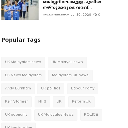
രജിസ്റ്ററിലേക്കുള്ള പുതിയ
നഴ്‌സുമാരുടെ വരവ്...
സ്വന്തം ലേഖകൻ
Jul 30, 2026
0
Popular Tags
UK Malayalam news
UK Malayali news
UK News Malayalam
Malayalam UK News
Andy Burnham
UK politics
Labour Party
Keir Starmer
NHS
UK
Reform UK
UK economy
UK Malayalee News
POLICE