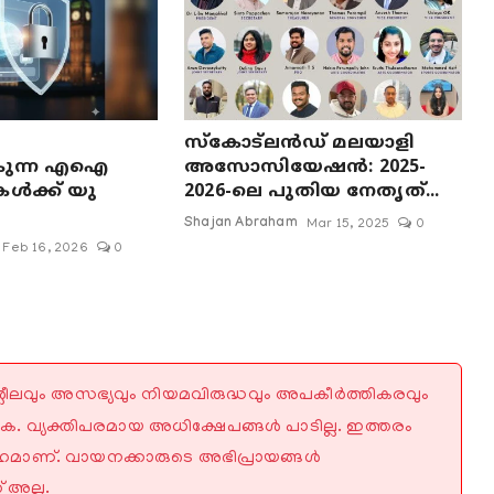
സ്കോട്‌ലൻഡ് മലയാളി
കുന്ന എഐ
അസോസിയേഷൻ: 2025-
കൾക്ക് യു
2026-ലെ പുതിയ നേതൃത്...
Shajan Abraham
Mar 15, 2025
0
Feb 16, 2026
0
്ലീലവും അസഭ്യവും നിയമവിരുദ്ധവും അപകീർത്തികരവും
ുക. വ്യക്തിപരമായ അധിക്ഷേപങ്ങൾ പാടില്ല. ഇത്തരം
മാണ്. വായനക്കാരുടെ അഭിപ്രായങ്ങൾ
 അല്ല.