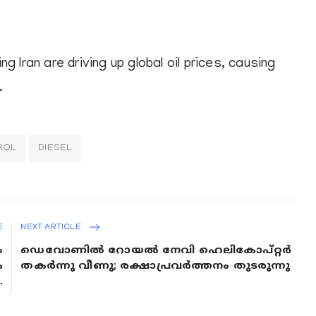
 Iran are driving up global oil prices, causing
.
ROL
DIESEL
E
NEXT ARTICLE
ം
ഡെവോണിൽ റോയൽ നേവി ഹെലികോപ്റ്റർ
ക
തകർന്നു വീണു; രക്ഷാപ്രവർത്തനം തുടരുന്നു
.