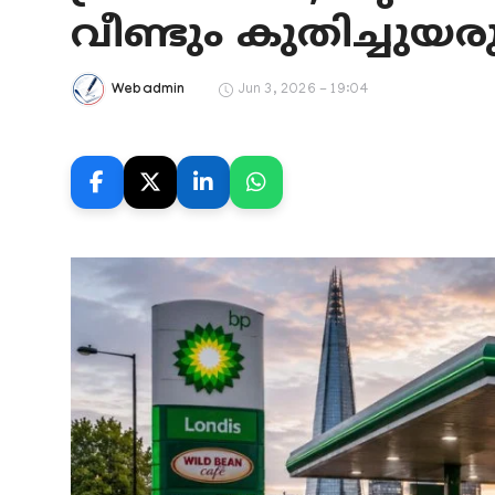
Gulf News
വീണ്ടും കുതിച്ചുയരു
Sports
Jun 3, 2026 - 19:04
Webadmin
World
Health
Entertainment
Street of Thoughts
Videos
English