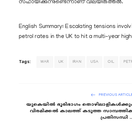
സഹായിക്കുന്നുണ്ടെന്നാണ് വിലയിരുത്തൽ.
English Summary: Escalating tensions involving
petrol rates in the UK to hit a multi-year high
Tags:
WAR
UK
IRAN
USA
OIL
PET
PREVIOUS ARTICL
യുകെയിൽ ഭൂരിഭാഗം തൊഴിലാളികൾക്കു
വിരമിക്കൽ കാലത്ത് കടുത്ത സാമ്പത്തി
പ്രതിസന്ധി ..