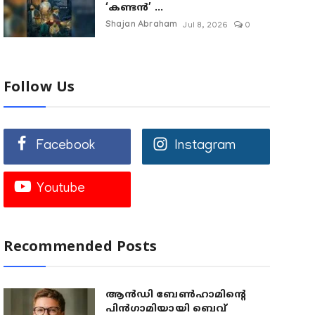
‘കണ്ടൻ’ ...
Shajan Abraham
Jul 8, 2026
0
Follow Us
Facebook
Instagram
Youtube
Recommended Posts
ആൻഡി ബേൺഹാമിന്റെ
പിൻഗാമിയായി ബെവ്