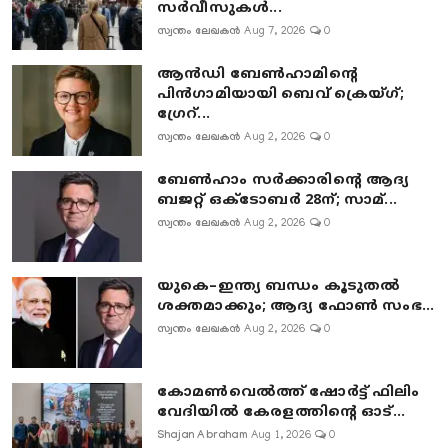
സർവീസുകൾ...
സ്വന്തം ലേഖകൻ
Aug 7, 2026
0
ആൻഡി ബേൺഹാമിന്റെ
പിൻഗാമിയായി ബെവ് ക്രെയ്ഗ്;
ഗ്രേറ്...
സ്വന്തം ലേഖകൻ
Aug 2, 2026
0
ബേൺഹാം സർക്കാരിന്റെ ആദ്യ
ബജറ്റ് ഒക്ടോബർ 28ന്; സാമ്...
സ്വന്തം ലേഖകൻ
Aug 2, 2026
0
യുകെ–ഇന്ത്യ ബന്ധം കൂടുതൽ
ശക്തമാക്കും; ആദ്യ ഫോൺ സംഭ...
സ്വന്തം ലേഖകൻ
Aug 2, 2026
0
കോമൺവെൽത്ത് ഷോർട്ട് ഫിലിം
വേദിയിൽ കേരളത്തിന്റെ ഓട്...
Shajan Abraham
Aug 1, 2026
0