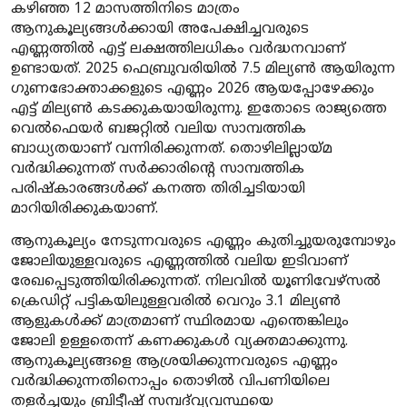
കഴിഞ്ഞ 12 മാസത്തിനിടെ മാത്രം
ആനുകൂല്യങ്ങൾക്കായി അപേക്ഷിച്ചവരുടെ
എണ്ണത്തിൽ എട്ട് ലക്ഷത്തിലധികം വർദ്ധനവാണ്
ഉണ്ടായത്. 2025 ഫെബ്രുവരിയിൽ 7.5 മില്യൺ ആയിരുന്ന
ഗുണഭോക്താക്കളുടെ എണ്ണം 2026 ആയപ്പോഴേക്കും
എട്ട് മില്യൺ കടക്കുകയായിരുന്നു. ഇതോടെ രാജ്യത്തെ
വെൽഫെയർ ബജറ്റിൽ വലിയ സാമ്പത്തിക
ബാധ്യതയാണ് വന്നിരിക്കുന്നത്. തൊഴിലില്ലായ്മ
വർദ്ധിക്കുന്നത് സർക്കാരിന്റെ സാമ്പത്തിക
പരിഷ്കാരങ്ങൾക്ക് കനത്ത തിരിച്ചടിയായി
മാറിയിരിക്കുകയാണ്.
ആനുകൂല്യം നേടുന്നവരുടെ എണ്ണം കുതിച്ചുയരുമ്പോഴും
ജോലിയുള്ളവരുടെ എണ്ണത്തിൽ വലിയ ഇടിവാണ്
രേഖപ്പെടുത്തിയിരിക്കുന്നത്. നിലവിൽ യൂണിവേഴ്സൽ
ക്രെഡിറ്റ് പട്ടികയിലുള്ളവരിൽ വെറും 3.1 മില്യൺ
ആളുകൾക്ക് മാത്രമാണ് സ്ഥിരമായ എന്തെങ്കിലും
ജോലി ഉള്ളതെന്ന് കണക്കുകൾ വ്യക്തമാക്കുന്നു.
ആനുകൂല്യങ്ങളെ ആശ്രയിക്കുന്നവരുടെ എണ്ണം
വർദ്ധിക്കുന്നതിനൊപ്പം തൊഴിൽ വിപണിയിലെ
തളർച്ചയും ബ്രിട്ടീഷ് സമ്പദ്‌വ്യവസ്ഥയെ