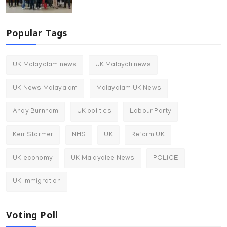
Popular Tags
UK Malayalam news
UK Malayali news
UK News Malayalam
Malayalam UK News
Andy Burnham
UK politics
Labour Party
Keir Starmer
NHS
UK
Reform UK
UK economy
UK Malayalee News
POLICE
UK immigration
Voting Poll