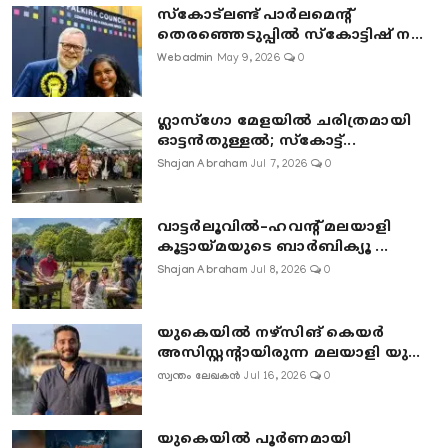
സ്കോട്ലണ്ട് പാർലമെന്റ്
തെരഞ്ഞെടുപ്പിൽ സ്കോട്ടിഷ് ന...
Webadmin
May 9, 2026
0
ഗ്ലാസ്‌ഗോ മേളയിൽ ചരിത്രമായി
ഓട്ടൻതുള്ളൽ; സ്‌കോട്ട്...
Shajan Abraham
Jul 7, 2026
0
വാട്ടർലൂവിൽ–ഹവന്റ് മലയാളി
കൂട്ടായ്മയുടെ ബാർബിക്യൂ ...
Shajan Abraham
Jul 8, 2026
0
യുകെയിൽ നഴ്സിങ് കെയർ
അസിസ്റ്റന്റായിരുന്ന മലയാളി യു...
സ്വന്തം ലേഖകൻ
Jul 16, 2026
0
യുകെയിൽ പൂർണമായി