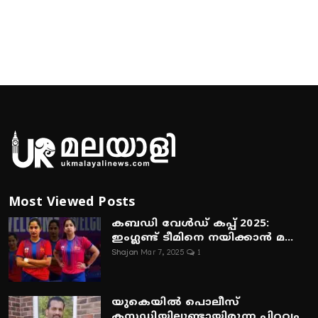
Most Viewed Posts
കബഡി വേൾഡ് കപ്പ് 2025:
ഇംഗ്ലണ്ട് ടീമിനെ നയിക്കാൻ മ...
Shajan
Mar 7, 2025
1
യുകെയിൽ പൊലീസ്
കസ്റ്റഡിയിലുണ്ടായിരുന്ന പിറവം