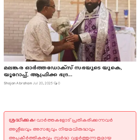
മലങ്കര ഓർത്തഡോക്സ് സഭയുടെ യുകെ,
യൂറോപ്പ്, ആഫ്രിക്ക ഭദ്ര...
Shajan Abraham
Jul 20, 2025
0
ശ്രദ്ധിക്കുക:
വാർത്തകളോട് പ്രതികരിക്കുന്നവർ
അശ്ലീലവും അസഭ്യവും നിയമവിരുദ്ധവും
അപകീർത്തികരവും സ്പർദ്ധ വളർത്തുന്നതുമായ