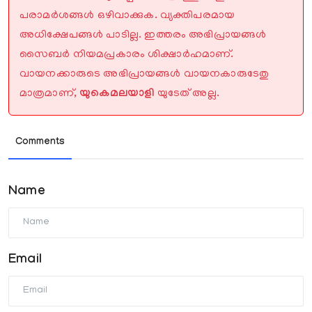
പരാമർശങ്ങൾ ഒഴിവാക്കുക. വ്യക്തിപരമായ
അധിക്ഷേപങ്ങൾ പാടില്ല. ഇത്തരം അഭിപ്രായങ്ങൾ
സൈബർ നിയമപ്രകാരം ശിക്ഷാർഹമാണ്.
വായനക്കാരുടെ അഭിപ്രായങ്ങൾ വായനകാരുടേതു
മാത്രമാണ്,
യുകെമലയാളി
യുടേത് അല്ല.
Comments
Name
Email