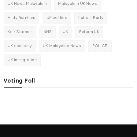
UK News Malayalam
Malayalam UK News
Andy Burnham
UK politics
Labour Party
Keir Starmer
NHS
UK
Reform UK
UK economy
UK Malayalee News
POLICE
UK immigration
Voting Poll