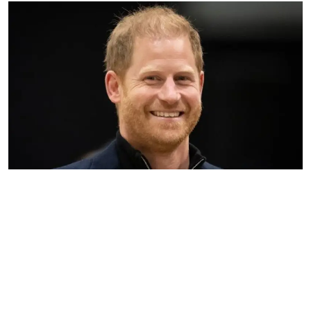
Gulf News
Sports
World
Health
Entertainment
Street of Thoughts
Videos
English