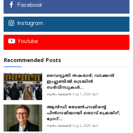
Facebook
Instagram
Youtube
Recommended Posts
വൈദ്യുതി തകരാർ; വടക്കൻ
ഇംഗ്ലണ്ടിൽ ട്രെയിൻ
സർവീസുകൾ...
സ്വന്തം ലേഖകൻ
Aug 7, 2026
0
ആൻഡി ബേൺഹാമിന്റെ
പിൻഗാമിയായി ബെവ് ക്രെയ്ഗ്;
ഗ്രേറ്...
സ്വന്തം ലേഖകൻ
Aug 2, 2026
0