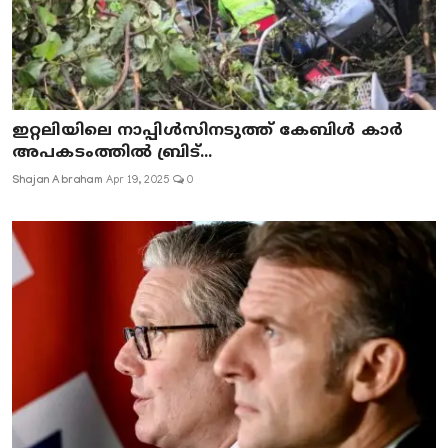
ഇറ്റലിയിലെ നാപ്പിൾസിനടുത്ത് കേബിൾ കാർ
അപകടംത്തിൽ ബ്രിട്...
Shajan Abraham
Apr 19, 2025
0