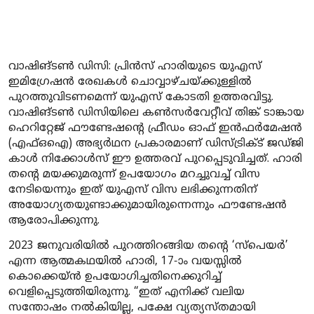
വാഷിങ്ടൺ ഡിസി: പ്രിൻസ് ഹാരിയുടെ യുഎസ്
ഇമിഗ്രേഷൻ രേഖകൾ ചൊവ്വാഴ്ചയ്ക്കുള്ളിൽ
പുറത്തുവിടണമെന്ന് യുഎസ് കോടതി ഉത്തരവിട്ടു.
വാഷിങ്ടൺ ഡിസിയിലെ കൺസർവേറ്റീവ് തിങ്ക് ടാങ്കായ
ഹെറിറ്റേജ് ഫൗണ്ടേഷന്റെ ഫ്രീഡം ഓഫ് ഇൻഫർമേഷൻ
(എഫ്ഒഐ) അഭ്യർഥന പ്രകാരമാണ് ഡിസ്ട്രിക്ട് ജഡ്ജി
കാൾ നിക്കോൾസ് ഈ ഉത്തരവ് പുറപ്പെടുവിച്ചത്. ഹാരി
തൻ്റെ മയക്കുമരുന്ന് ഉപയോഗം മറച്ചുവച്ച് വിസ
നേടിയെന്നും ഇത് യുഎസ് വിസ ലഭിക്കുന്നതിന്
അയോഗ്യതയുണ്ടാക്കുമായിരുന്നെന്നും ഫൗണ്ടേഷൻ
ആരോപിക്കുന്നു.
2023 ജനുവരിയിൽ പുറത്തിറങ്ങിയ തൻ്റെ ‘സ്‌പെയർ’
എന്ന ആത്മകഥയിൽ ഹാരി, 17-ാം വയസ്സിൽ
കൊക്കെയ്ൻ ഉപയോഗിച്ചതിനെക്കുറിച്ച്
വെളിപ്പെടുത്തിയിരുന്നു. “ഇത് എനിക്ക് വലിയ
സന്തോഷം നൽകിയില്ല, പക്ഷേ വ്യത്യസ്തമായി