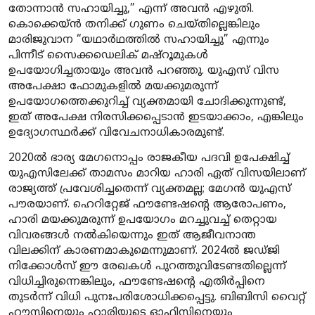
തോന്നാൻ സഹായിച്ചു,” എന്ന് അവൻ എഴുതി.
കൊക്കെയ്ൻ തനിക്ക് ഗുണം ചെയ്തില്ലെങ്കിലും
മാരിജുവാന “യഥാർഥത്തിൽ സഹായിച്ചു” എന്നും
പിന്നീട് സൈക്കഡെലിക് മഷ്‌റൂമുകൾ
ഉപയോഗിച്ചതായും അവൻ പറഞ്ഞു. യുഎസ് വിസ
അപേക്ഷാ ഫോമുകളിൽ മയക്കുമരുന്ന്
ഉപയോഗത്തെക്കുറിച്ച് വ്യക്തമായി ചോദിക്കുന്നുണ്ട്,
ഇത് അപേക്ഷ നിരസിക്കപ്പെടാൻ ഇടയാക്കാം, എങ്കിലും
ഉദ്യോഗസ്ഥർക്ക് വിവേചനാധികാരമുണ്ട്.
2020ൽ ഭാര്യ മേഗനൊപ്പം രാജകീയ പദവി ഉപേക്ഷിച്ച്
യുഎസിലേക്ക് താമസം മാറിയ ഹാരി ഏത് വിസയിലാണ്
രാജ്യത്ത് പ്രവേശിച്ചതെന്ന് വ്യക്തമല്ല; മേഗൻ യുഎസ്
പൗരയാണ്. ഹെറിറ്റേജ് ഫൗണ്ടേഷൻ്റെ ആരോപണം,
ഹാരി മയക്കുമരുന്ന് ഉപയോഗം മറച്ചുവച്ച് തെറ്റായ
വിവരങ്ങൾ നൽകിയെന്നും ഇത് ആജീവനാന്ത
വിലക്കിന് കാരണമാകുമെന്നുമാണ്. 2024ൽ ജഡ്ജി
നിക്കോൾസ് ഈ രേഖകൾ പുറത്തുവിടേണ്ടതില്ലെന്ന്
വിധിച്ചിരുന്നെങ്കിലും, ഫൗണ്ടേഷൻ്റെ എതിർപ്പിനെ
തുടർന്ന് വിധി പുനഃപരിശോധിക്കപ്പെട്ടു. ബിബിസി വൈറ്റ്
ഹൗസിനെയും ഹാരിയുടെ ഓഫിസിനെയും