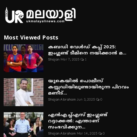
Most Viewed Posts
കബഡി വേൾഡ് കപ്പ് 2025:
ഇംഗ്ലണ്ട് ടീമിനെ നയിക്കാൻ മ...
Shajan
Mar 7, 2025
1
യുകെയിൽ പൊലീസ്
കസ്റ്റഡിയിലുണ്ടായിരുന്ന പിറവം
മണീട്...
Shajan Abraham
Jun 3, 2025
0
എൻഎച്ച്എസ് ഇംഗ്ലണ്ട്
റദ്ദാക്കൽ: എന്താണ്
സംഭവിക്കുന...
Shajan Abraham
Mar 14, 2025
0