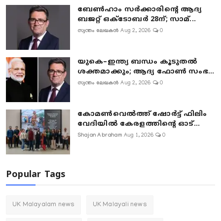
ബേൺഹാം സർക്കാരിന്റെ ആദ്യ
ബജറ്റ് ഒക്ടോബർ 28ന്; സാമ്...
സ്വന്തം ലേഖകൻ
Aug 2, 2026
0
യുകെ–ഇന്ത്യ ബന്ധം കൂടുതൽ
ശക്തമാക്കും; ആദ്യ ഫോൺ സംഭ...
സ്വന്തം ലേഖകൻ
Aug 2, 2026
0
കോമൺവെൽത്ത് ഷോർട്ട് ഫിലിം
വേദിയിൽ കേരളത്തിന്റെ ഓട്...
Shajan Abraham
Aug 1, 2026
0
Popular Tags
UK Malayalam news
UK Malayali news