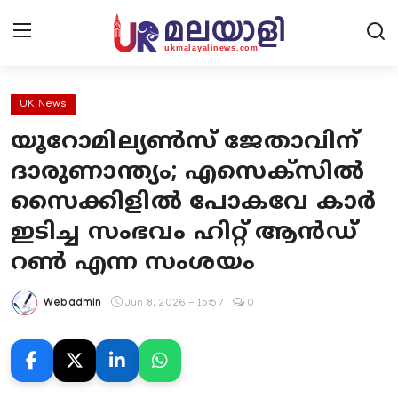
UK News
യൂറോമില്യൺസ് ജേതാവിന്
Home
ദാരുണാന്ത്യം; എസെക്സിൽ
Contact Us
സൈക്കിളിൽ പോകവേ കാർ
ഇടിച്ച സംഭവം ഹിറ്റ് ആൻഡ്
UK News
റൺ എന്ന സംശയം
Europe News
Webadmin
Jun 8, 2026 - 15:57
0
National
Kerala News