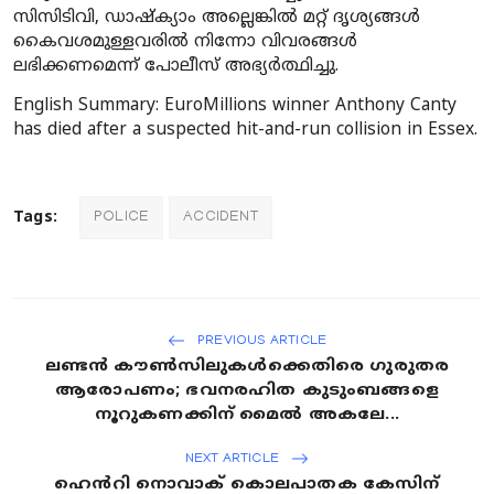
സിസിടിവി, ഡാഷ്‌ക്യാം അല്ലെങ്കിൽ മറ്റ് ദൃശ്യങ്ങൾ
കൈവശമുള്ളവരിൽ നിന്നോ വിവരങ്ങൾ
ലഭിക്കണമെന്ന് പോലീസ് അഭ്യർത്ഥിച്ചു.
English Summary: EuroMillions winner Anthony Canty
has died after a suspected hit-and-run collision in Essex.
Tags:
POLICE
ACCIDENT
PREVIOUS ARTICLE
ലണ്ടൻ കൗൺസിലുകൾക്കെതിരെ ഗുരുതര
ആരോപണം; ഭവനരഹിത കുടുംബങ്ങളെ
നൂറുകണക്കിന് മൈൽ അകലേ...
NEXT ARTICLE
ഹെൻറി നൊവാക് കൊലപാതക കേസിന്