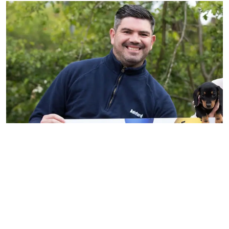
Gulf News
Sports
World
Health
Entertainment
Street of Thoughts
Videos
English