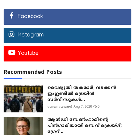
Facebook
Instagram
Youtube
Recommended Posts
വൈദ്യുതി തകരാർ; വടക്കൻ
ഇംഗ്ലണ്ടിൽ ട്രെയിൻ
സർവീസുകൾ...
സ്വന്തം ലേഖകൻ
Aug 7, 2026
0
ആൻഡി ബേൺഹാമിന്റെ
പിൻഗാമിയായി ബെവ് ക്രെയ്ഗ്;
ഗ്രേറ്...