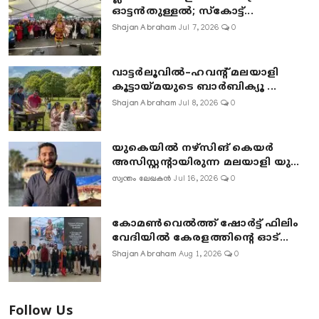
ഓട്ടൻതുള്ളൽ; സ്‌കോട്ട്...
Shajan Abraham
Jul 7, 2026
0
വാട്ടർലൂവിൽ–ഹവന്റ് മലയാളി
കൂട്ടായ്മയുടെ ബാർബിക്യൂ ...
Shajan Abraham
Jul 8, 2026
0
യുകെയിൽ നഴ്സിങ് കെയർ
അസിസ്റ്റന്റായിരുന്ന മലയാളി യു...
സ്വന്തം ലേഖകൻ
Jul 16, 2026
0
കോമൺവെൽത്ത് ഷോർട്ട് ഫിലിം
വേദിയിൽ കേരളത്തിന്റെ ഓട്...
Shajan Abraham
Aug 1, 2026
0
Follow Us