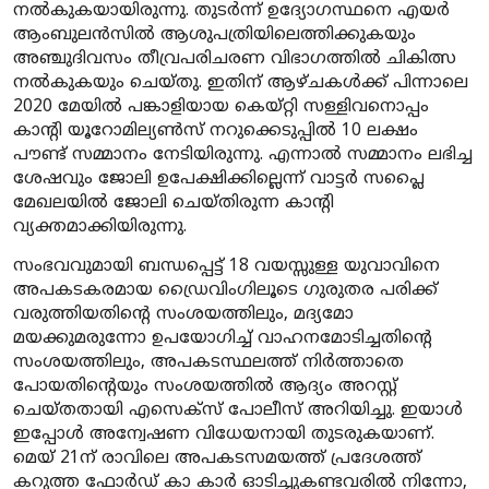
നൽകുകയായിരുന്നു. തുടർന്ന് ഉദ്യോഗസ്ഥനെ എയർ
ആംബുലൻസിൽ ആശുപത്രിയിലെത്തിക്കുകയും
അഞ്ചുദിവസം തീവ്രപരിചരണ വിഭാഗത്തിൽ ചികിത്സ
നൽകുകയും ചെയ്തു. ഇതിന് ആഴ്ചകൾക്ക് പിന്നാലെ
2020 മേയിൽ പങ്കാളിയായ കെയ്റ്റി സള്ളിവനൊപ്പം
കാന്റി യൂറോമില്യൺസ് നറുക്കെടുപ്പിൽ 10 ലക്ഷം
പൗണ്ട് സമ്മാനം നേടിയിരുന്നു. എന്നാൽ സമ്മാനം ലഭിച്ച
ശേഷവും ജോലി ഉപേക്ഷിക്കില്ലെന്ന് വാട്ടർ സപ്ലൈ
മേഖലയിൽ ജോലി ചെയ്തിരുന്ന കാന്റി
വ്യക്തമാക്കിയിരുന്നു.
സംഭവവുമായി ബന്ധപ്പെട്ട് 18 വയസ്സുള്ള യുവാവിനെ
അപകടകരമായ ഡ്രൈവിംഗിലൂടെ ഗുരുതര പരിക്ക്
വരുത്തിയതിന്റെ സംശയത്തിലും, മദ്യമോ
മയക്കുമരുന്നോ ഉപയോഗിച്ച് വാഹനമോടിച്ചതിന്റെ
സംശയത്തിലും, അപകടസ്ഥലത്ത് നിർത്താതെ
പോയതിന്റെയും സംശയത്തിൽ ആദ്യം അറസ്റ്റ്
ചെയ്തതായി എസെക്സ് പോലീസ് അറിയിച്ചു. ഇയാൾ
ഇപ്പോൾ അന്വേഷണ വിധേയനായി തുടരുകയാണ്.
മെയ് 21ന് രാവിലെ അപകടസമയത്ത് പ്രദേശത്ത്
കറുത്ത ഫോർഡ് കാ കാർ ഓടിച്ചുകണ്ടവരിൽ നിന്നോ,