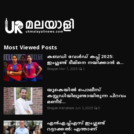
Most Viewed Posts
കബഡി വേൾഡ് കപ്പ് 2025:
ഇംഗ്ലണ്ട് ടീമിനെ നയിക്കാൻ മ...
Shajan
Mar 7, 2025
1
യുകെയിൽ പൊലീസ്
കസ്റ്റഡിയിലുണ്ടായിരുന്ന പിറവം
മണീട്...
Shajan Abraham
Jun 3, 2025
0
എൻഎച്ച്എസ് ഇംഗ്ലണ്ട്
റദ്ദാക്കൽ: എന്താണ്