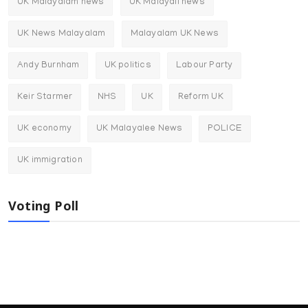
UK Malayalam news
UK Malayali news
UK News Malayalam
Malayalam UK News
Andy Burnham
UK politics
Labour Party
Keir Starmer
NHS
UK
Reform UK
UK economy
UK Malayalee News
POLICE
UK immigration
Voting Poll