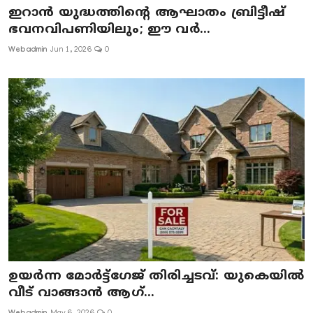
ഇറാൻ യുദ്ധത്തിന്റെ ആഘാതം ബ്രിട്ടീഷ്
ഭവനവിപണിയിലും; ഈ വർ...
Webadmin
Jun 1, 2026
0
ഉയർന്ന മോർട്ട്ഗേജ് തിരിച്ചടവ്: യുകെയിൽ
വീട് വാങ്ങാൻ ആഗ്...