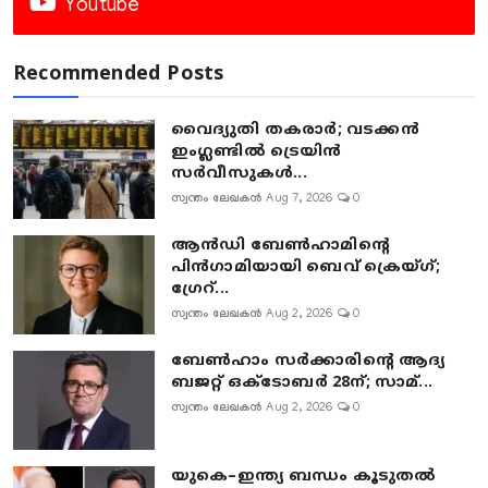
Youtube
Recommended Posts
വൈദ്യുതി തകരാർ; വടക്കൻ
ഇംഗ്ലണ്ടിൽ ട്രെയിൻ
സർവീസുകൾ...
സ്വന്തം ലേഖകൻ
Aug 7, 2026
0
ആൻഡി ബേൺഹാമിന്റെ
പിൻഗാമിയായി ബെവ് ക്രെയ്ഗ്;
ഗ്രേറ്...
സ്വന്തം ലേഖകൻ
Aug 2, 2026
0
ബേൺഹാം സർക്കാരിന്റെ ആദ്യ
ബജറ്റ് ഒക്ടോബർ 28ന്; സാമ്...
സ്വന്തം ലേഖകൻ
Aug 2, 2026
0
യുകെ–ഇന്ത്യ ബന്ധം കൂടുതൽ