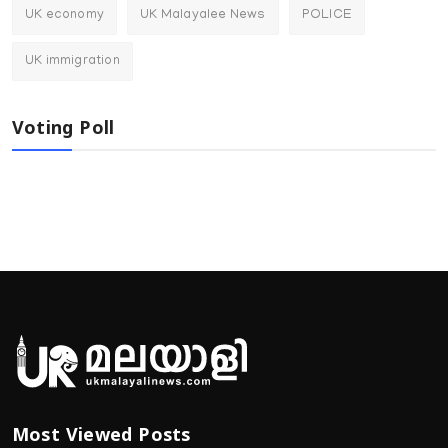
UK economy
UK Malayalee News
POLICE
UK immigration
Voting Poll
Most Viewed Posts