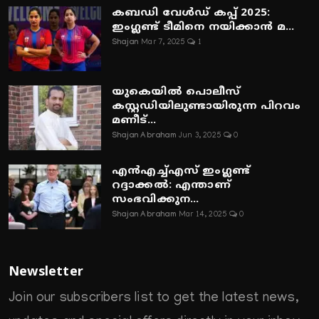
കബഡി വേൾഡ് കപ്പ് 2025:
ഇംഗ്ലണ്ട് ടീമിനെ നയിക്കാൻ മ...
Shajan
Mar 7, 2025
1
യുകെയിൽ പൊലീസ്
കസ്റ്റഡിയിലുണ്ടായിരുന്ന പിറവം
മണീട്...
Shajan Abraham
Jun 3, 2025
0
എൻഎച്ച്എസ് ഇംഗ്ലണ്ട്
റദ്ദാക്കൽ: എന്താണ്
സംഭവിക്കുന...
Shajan Abraham
Mar 14, 2025
0
Newsletter
Join our subscribers list to get the latest news,