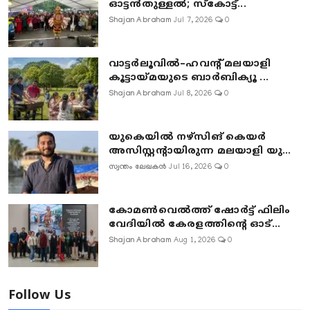
ഓട്ടൻതുള്ളൽ; സ്‌കോട്ട്...
Shajan Abraham
Jul 7, 2026
0
വാട്ടർലൂവിൽ–ഹവന്റ് മലയാളി
കൂട്ടായ്മയുടെ ബാർബിക്യൂ ...
Shajan Abraham
Jul 8, 2026
0
യുകെയിൽ നഴ്സിങ് കെയർ
അസിസ്റ്റന്റായിരുന്ന മലയാളി യു...
സ്വന്തം ലേഖകൻ
Jul 16, 2026
0
കോമൺവെൽത്ത് ഷോർട്ട് ഫിലിം
വേദിയിൽ കേരളത്തിന്റെ ഓട്...
Shajan Abraham
Aug 1, 2026
0
Follow Us