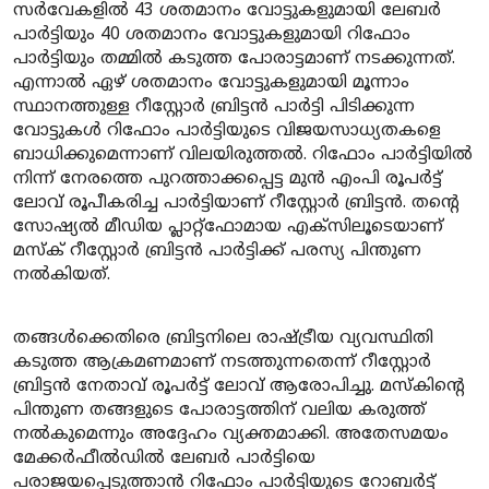
സർവേകളിൽ 43 ശതമാനം വോട്ടുകളുമായി ലേബർ
പാർട്ടിയും 40 ശതമാനം വോട്ടുകളുമായി റിഫോം
പാർട്ടിയും തമ്മിൽ കടുത്ത പോരാട്ടമാണ് നടക്കുന്നത്.
എന്നാൽ ഏഴ് ശതമാനം വോട്ടുകളുമായി മൂന്നാം
സ്ഥാനത്തുള്ള റീസ്റ്റോർ ബ്രിട്ടൻ പാർട്ടി പിടിക്കുന്ന
വോട്ടുകൾ റിഫോം പാർട്ടിയുടെ വിജയസാധ്യതകളെ
ബാധിക്കുമെന്നാണ് വിലയിരുത്തൽ. റിഫോം പാർട്ടിയിൽ
നിന്ന് നേരത്തെ പുറത്താക്കപ്പെട്ട മുൻ എംപി രൂപർട്ട്
ലോവ് രൂപീകരിച്ച പാർട്ടിയാണ് റീസ്റ്റോർ ബ്രിട്ടൻ. തന്റെ
സോഷ്യൽ മീഡിയ പ്ലാറ്റ്‌ഫോമായ എക്സിലൂടെയാണ്
മസ്ക് റീസ്റ്റോർ ബ്രിട്ടൻ പാർട്ടിക്ക് പരസ്യ പിന്തുണ
നൽകിയത്.
തങ്ങൾക്കെതിരെ ബ്രിട്ടനിലെ രാഷ്ട്രീയ വ്യവസ്ഥിതി
കടുത്ത ആക്രമണമാണ് നടത്തുന്നതെന്ന് റീസ്റ്റോർ
ബ്രിട്ടൻ നേതാവ് രൂപർട്ട് ലോവ് ആരോപിച്ചു. മസ്കിന്റെ
പിന്തുണ തങ്ങളുടെ പോരാട്ടത്തിന് വലിയ കരുത്ത്
നൽകുമെന്നും അദ്ദേഹം വ്യക്തമാക്കി. അതേസമയം
മേക്കർഫീൽഡിൽ ലേബർ പാർട്ടിയെ
പരാജയപ്പെടുത്താൻ റിഫോം പാർട്ടിയുടെ റോബർട്ട്