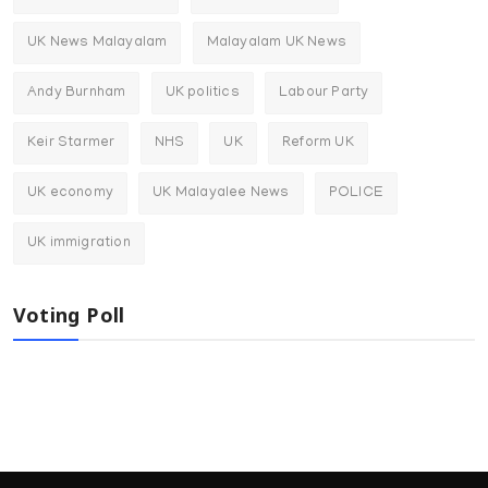
UK News Malayalam
Malayalam UK News
Andy Burnham
UK politics
Labour Party
Keir Starmer
NHS
UK
Reform UK
UK economy
UK Malayalee News
POLICE
UK immigration
Voting Poll