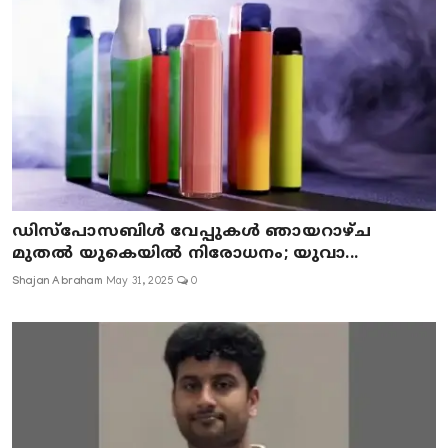
ഡിസ്പോസബിൾ വേപ്പുകൾ ഞായറാഴ്ച
മുതൽ യുകെയിൽ നിരോധനം; യുവാ...
Shajan Abraham
May 31, 2025
0