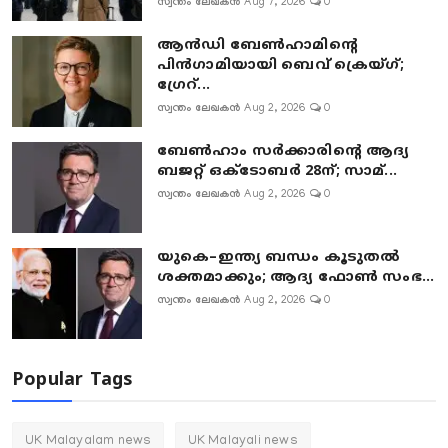
സ്വന്തം ലേഖകൻ
Aug 7, 2026
0
ആൻഡി ബേൺഹാമിന്റെ
പിൻഗാമിയായി ബെവ് ക്രെയ്ഗ്;
ഗ്രേറ്...
സ്വന്തം ലേഖകൻ
Aug 2, 2026
0
ബേൺഹാം സർക്കാരിന്റെ ആദ്യ
ബജറ്റ് ഒക്ടോബർ 28ന്; സാമ്...
സ്വന്തം ലേഖകൻ
Aug 2, 2026
0
യുകെ–ഇന്ത്യ ബന്ധം കൂടുതൽ
ശക്തമാക്കും; ആദ്യ ഫോൺ സംഭ...
സ്വന്തം ലേഖകൻ
Aug 2, 2026
0
Popular Tags
UK Malayalam news
UK Malayali news