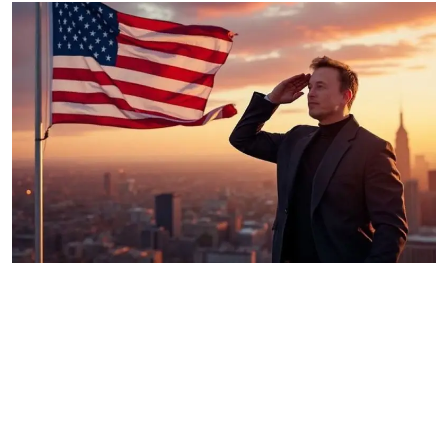
Gulf News
Sports
World
Health
Entertainment
Street of Thoughts
Videos
English