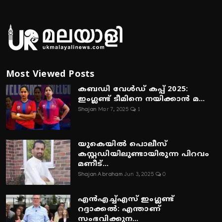
Most Viewed Posts
കബഡി വേൾഡ് കപ്പ് 2025:
ഇംഗ്ലണ്ട് ടീമിനെ നയിക്കാൻ മ...
Shajan
Mar 7, 2025
1
യുകെയിൽ പൊലീസ്
കസ്റ്റഡിയിലുണ്ടായിരുന്ന പിറവം
മണീട്...
Shajan Abraham
Jun 3, 2025
0
എൻഎച്ച്എസ് ഇംഗ്ലണ്ട്
റദ്ദാക്കൽ: എന്താണ്
സംഭവിക്കുന...