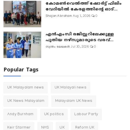
കോമൺവെൽത്ത് ഷോർട്ട് ഫിലിം
വേദിയിൽ കേരളത്തിന്റെ ഓട്...
Shajan Abraham
Aug 1, 2026
0
എൻഎംസി രജിസ്റ്ററിലേക്കുള്ള
പുതിയ നഴ്‌സുമാരുടെ വരവ്...
സ്വന്തം ലേഖകൻ
Jul 30, 2026
0
Popular Tags
UK Malayalam news
UK Malayali news
UK News Malayalam
Malayalam UK News
Andy Burnham
UK politics
Labour Party
Keir Starmer
NHS
UK
Reform UK