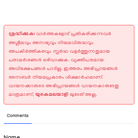
ശ്രദ്ധിക്കുക:
വാർത്തകളോട് പ്രതികരിക്കുന്നവർ
അശ്ലീലവും അസഭ്യവും നിയമവിരുദ്ധവും
അപകീർത്തികരവും സ്പർദ്ധ വളർത്തുന്നതുമായ
പരാമർശങ്ങൾ ഒഴിവാക്കുക. വ്യക്തിപരമായ
അധിക്ഷേപങ്ങൾ പാടില്ല. ഇത്തരം അഭിപ്രായങ്ങൾ
സൈബർ നിയമപ്രകാരം ശിക്ഷാർഹമാണ്.
വായനക്കാരുടെ അഭിപ്രായങ്ങൾ വായനകാരുടേതു
മാത്രമാണ്,
യുകെമലയാളി
യുടേത് അല്ല.
Comments