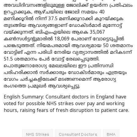
അവധിദിവസങ്ങളിലുമുള്ള ജോലിക്ക് ഉയർന്ന പ്രതിഫലം
ഉറപ്പാക്കുക, ആഴ്ചയിലെ ജോലി സമയം 40
മണിക്കൂറിൽ നിന്ന് 37.5 മണിക്കൂറാക്കി കുറയ്ക്കുക
തുടങ്ങിയ ആവശ്യങ്ങളാണ് ഡോക്ടർമാർ മുന്നോട്ട്
വയ്ക്കുന്നത്. ബിഎംഎയിലെ ആകെ 35,067
കൺസൾട്ടന്റുമാരിൽ 18,069 പേരാണ് വോട്ടെടുപ്പിൽ
പങ്കെടുത്തത്. നിയമപരമായി ആവശ്യമായ 50 ശതമാനം
വോട്ടിങ് എന്ന പരിധി നേരിയ വ്യത്യാസത്തിൽ മറികടന്ന്
51.5 ശതമാനം പേർ വോട്ട് രേഖപ്പെടുത്തി.
പൊതുജനാരോഗ്യ മേഖലയിലെ ഈ പ്രതിസന്ധി
പരിഹരിക്കാൻ സർക്കാരും ഡോക്ടർമാരും എത്രയും
വേഗം ചർച്ചകളിലേക്ക് മടങ്ങണമെന്ന് ആരോഗ്യ
രംഗത്തെ പ്രമുഖർ ആവശ്യപ്പെട്ടു.
English Summary:
Consultant doctors in England have
voted for possible NHS strikes over pay and working
hours, raising fears of fresh disruption to patient care.
NHS Strikes
Consultant Doctors
BMA