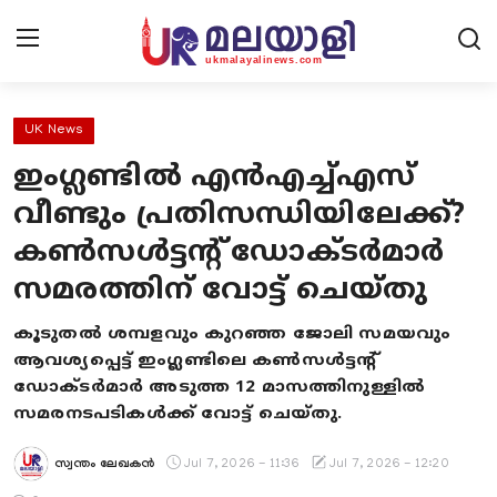
UK News
ഇംഗ്ലണ്ടിൽ എൻഎച്ച്എസ്
Home
വീണ്ടും പ്രതിസന്ധിയിലേക്ക്?
Contact Us
കൺസൾട്ടന്റ് ഡോക്ടർമാർ
സമരത്തിന് വോട്ട് ചെയ്തു
UK News
കൂടുതൽ ശമ്പളവും കുറഞ്ഞ ജോലി സമയവും
Europe News
ആവശ്യപ്പെട്ട് ഇംഗ്ലണ്ടിലെ കൺസൾട്ടന്റ്
ഡോക്ടർമാർ അടുത്ത 12 മാസത്തിനുള്ളിൽ
National
സമരനടപടികൾക്ക് വോട്ട് ചെയ്തു.
Kerala News
സ്വന്തം ലേഖകൻ
Jul 7, 2026 - 11:36
Jul 7, 2026 - 12:20