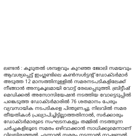
ലണ്ടൻ : കൂടുതൽ ശമ്പളവും കുറഞ്ഞ ജോലി സമയവും
ആവശ്യപ്പെട്ട് ഇംഗ്ലണ്ടിലെ കൺസൾട്ടന്റ് ഡോക്ടർമാർ
അടുത്ത 12 മാസത്തിനുള്ളിൽ സമരനടപടികളിലേക്ക്
നീങ്ങാൻ അനുകൂലമായി വോട്ട് രേഖപ്പെടുത്തി. ബ്രിട്ടീഷ്
മെഡിക്കൽ അസോസിയേഷൻ നടത്തിയ വോട്ടെടുപ്പിൽ
പങ്കെടുത്ത ഡോക്ടർമാരിൽ 76 ശതമാനം പേരും
വ്യവസായിക നടപടികളെ പിന്തുണച്ചു. നിലവിൽ സമര
തീയതികൾ പ്രഖ്യാപിച്ചിട്ടില്ലാത്തതിനാൽ, സർക്കാരും
ഡോക്ടർമാരുടെ സംഘടനകളും തമ്മിൽ നടത്തുന്ന
ചർച്ചകളിലൂടെ സമരം ഒഴിവാക്കാൻ സാധിക്കുമെന്നാണ്
വിലയിരുത്തൽ. എന്നാൽ സമരം നടന്നാൽ നാഷണൽ