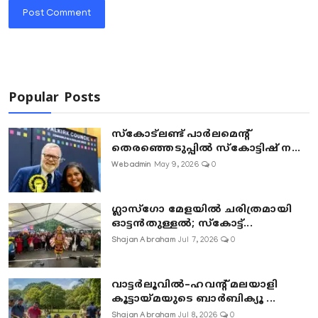
Post Comment
Popular Posts
സ്കോട്ലണ്ട് പാർലമെന്റ്
തെരഞ്ഞെടുപ്പിൽ സ്കോട്ടിഷ് ന...
Webadmin
May 9, 2026
0
ഗ്ലാസ്‌ഗോ മേളയിൽ ചരിത്രമായി
ഓട്ടൻതുള്ളൽ; സ്‌കോട്ട്...
Shajan Abraham
Jul 7, 2026
0
വാട്ടർലൂവിൽ–ഹവന്റ് മലയാളി
കൂട്ടായ്മയുടെ ബാർബിക്യൂ ...
Shajan Abraham
Jul 8, 2026
0