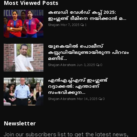
Most Viewed Posts
കബഡി വേൾഡ് കപ്പ് 2025:
ഇംഗ്ലണ്ട് ടീമിനെ നയിക്കാൻ മ...
Shajan
Mar 7, 2025
1
യുകെയിൽ പൊലീസ്
കസ്റ്റഡിയിലുണ്ടായിരുന്ന പിറവം
മണീട്...
Shajan Abraham
Jun 3, 2025
0
എൻഎച്ച്എസ് ഇംഗ്ലണ്ട്
റദ്ദാക്കൽ: എന്താണ്
സംഭവിക്കുന...
Shajan Abraham
Mar 14, 2025
0
Newsletter
Join our subscribers list to get the latest news,