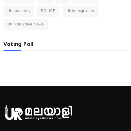
UK economy
POLICE
UK immigration
UK Malayalee News
Voting Poll