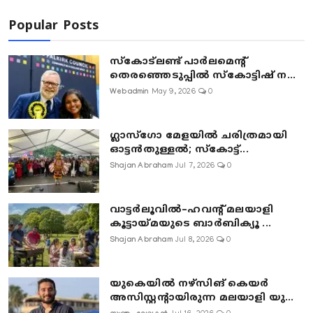
Popular Posts
സ്കോട്ലണ്ട് പാർലമെന്റ്
തെരഞ്ഞെടുപ്പിൽ സ്കോട്ടിഷ് ന...
Webadmin
May 9, 2026
0
ഗ്ലാസ്‌ഗോ മേളയിൽ ചരിത്രമായി
ഓട്ടൻതുള്ളൽ; സ്‌കോട്ട്...
Shajan Abraham
Jul 7, 2026
0
വാട്ടർലൂവിൽ–ഹവന്റ് മലയാളി
കൂട്ടായ്മയുടെ ബാർബിക്യൂ ...
Shajan Abraham
Jul 8, 2026
0
യുകെയിൽ നഴ്സിങ് കെയർ
അസിസ്റ്റന്റായിരുന്ന മലയാളി യു...