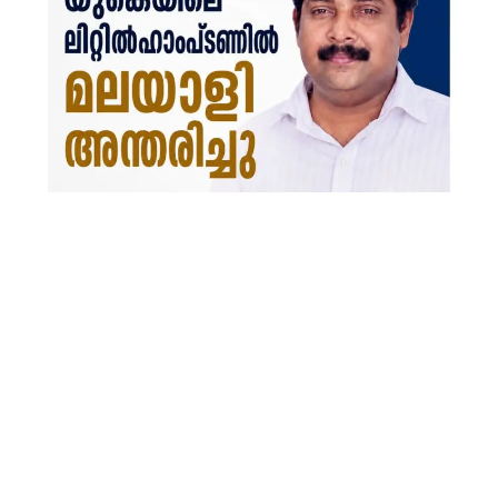
Gulf News
Sports
World
Health
Entertainment
Street of Thoughts
Videos
English