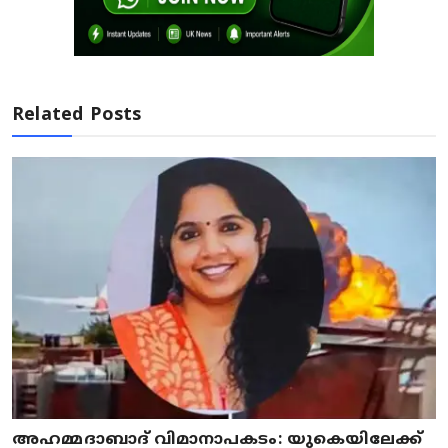
Related Posts
അഹമ്മദാബാദ് വിമാനാപകടം: യുകെയിലേക്ക്