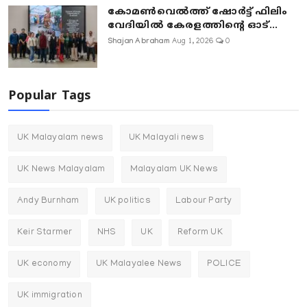
കോമൺവെൽത്ത് ഷോർട്ട് ഫിലിം
വേദിയിൽ കേരളത്തിന്റെ ഓട്...
Shajan Abraham
Aug 1, 2026
0
Popular Tags
UK Malayalam news
UK Malayali news
UK News Malayalam
Malayalam UK News
Andy Burnham
UK politics
Labour Party
Keir Starmer
NHS
UK
Reform UK
UK economy
UK Malayalee News
POLICE
UK immigration