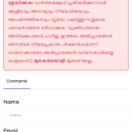
ശ്രദ്ധിക്കുക:
വാർത്തകളോട് പ്രതികരിക്കുന്നവർ
അശ്ലീലവും അസഭ്യവും നിയമവിരുദ്ധവും
അപകീർത്തികരവും സ്പർദ്ധ വളർത്തുന്നതുമായ
പരാമർശങ്ങൾ ഒഴിവാക്കുക. വ്യക്തിപരമായ
അധിക്ഷേപങ്ങൾ പാടില്ല. ഇത്തരം അഭിപ്രായങ്ങൾ
സൈബർ നിയമപ്രകാരം ശിക്ഷാർഹമാണ്.
വായനക്കാരുടെ അഭിപ്രായങ്ങൾ വായനകാരുടേതു
മാത്രമാണ്,
യുകെമലയാളി
യുടേത് അല്ല.
Comments
Name
Email