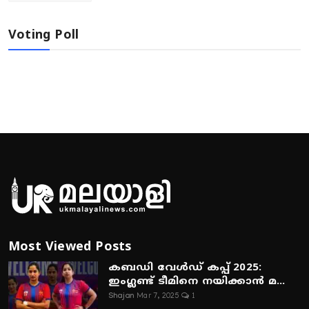
Voting Poll
Most Viewed Posts
കബഡി വേൾഡ് കപ്പ് 2025:
ഇംഗ്ലണ്ട് ടീമിനെ നയിക്കാൻ മ...
Shajan
Mar 7, 2025
1