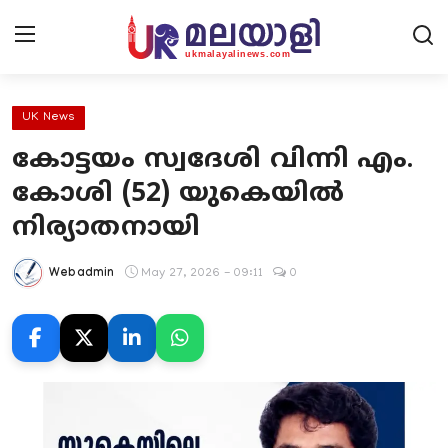
UK News
കോട്ടയം സ്വദേശി വിന്നി എം.
Home
കോശി (52) യുകെയിൽ
Contact Us
നിര്യാതനായി
UK News
Webadmin
May 27, 2026 - 09:11
0
Europe News
National
Kerala News