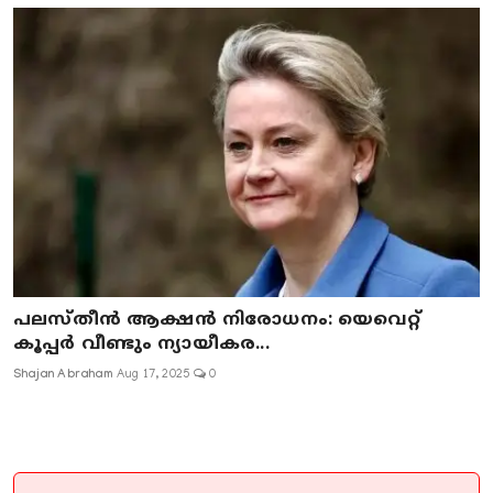
പലസ്തീൻ ആക്ഷൻ നിരോധനം: യെവെറ്റ്
കൂപ്പർ വീണ്ടും ന്യായീകര...
Shajan Abraham
Aug 17, 2025
0