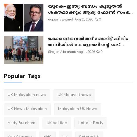
യുകെ–ഇന്ത്യ ബന്ധം കൂടുതൽ
ശക്തമാക്കും; ആദ്യ ഫോൺ സംഭ...
സ്വന്തം ലേഖകൻ
Aug 2, 2026
0
കോമൺവെൽത്ത് ഷോർട്ട് ഫിലിം
വേദിയിൽ കേരളത്തിന്റെ ഓട്...
Shajan Abraham
Aug 1, 2026
0
Popular Tags
UK Malayalam news
UK Malayali news
UK News Malayalam
Malayalam UK News
Andy Burnham
UK politics
Labour Party