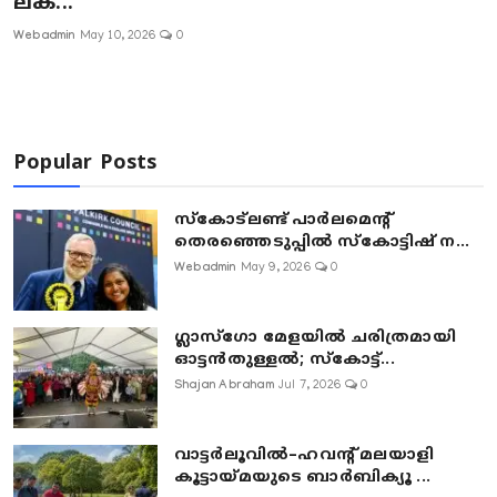
ലക്...
Webadmin
May 10, 2026
0
Popular Posts
സ്കോട്ലണ്ട് പാർലമെന്റ്
തെരഞ്ഞെടുപ്പിൽ സ്കോട്ടിഷ് ന...
Webadmin
May 9, 2026
0
ഗ്ലാസ്‌ഗോ മേളയിൽ ചരിത്രമായി
ഓട്ടൻതുള്ളൽ; സ്‌കോട്ട്...
Shajan Abraham
Jul 7, 2026
0
വാട്ടർലൂവിൽ–ഹവന്റ് മലയാളി
കൂട്ടായ്മയുടെ ബാർബിക്യൂ ...