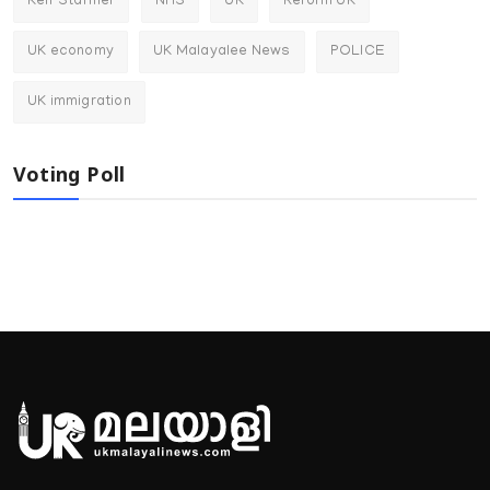
Keir Starmer
NHS
UK
Reform UK
UK economy
UK Malayalee News
POLICE
UK immigration
Voting Poll