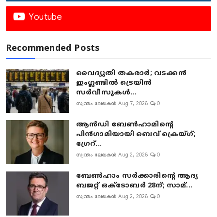
Youtube
Recommended Posts
വൈദ്യുതി തകരാർ; വടക്കൻ
ഇംഗ്ലണ്ടിൽ ട്രെയിൻ
സർവീസുകൾ...
സ്വന്തം ലേഖകൻ
Aug 7, 2026
0
ആൻഡി ബേൺഹാമിന്റെ
പിൻഗാമിയായി ബെവ് ക്രെയ്ഗ്;
ഗ്രേറ്...
സ്വന്തം ലേഖകൻ
Aug 2, 2026
0
ബേൺഹാം സർക്കാരിന്റെ ആദ്യ
ബജറ്റ് ഒക്ടോബർ 28ന്; സാമ്...
സ്വന്തം ലേഖകൻ
Aug 2, 2026
0