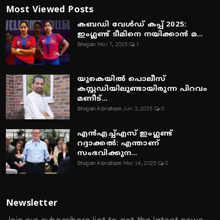
Most Viewed Posts
കബഡി വേൾഡ് കപ്പ് 2025:
ഇംഗ്ലണ്ട് ടീമിനെ നയിക്കാൻ മ...
Shajan
Mar 7, 2025
1
യുകെയിൽ പൊലീസ്
കസ്റ്റഡിയിലുണ്ടായിരുന്ന പിറവം
മണീട്...
Shajan Abraham
Jun 3, 2025
0
എൻഎച്ച്എസ് ഇംഗ്ലണ്ട്
റദ്ദാക്കൽ: എന്താണ്
സംഭവിക്കുന...
Shajan Abraham
Mar 14, 2025
0
Newsletter